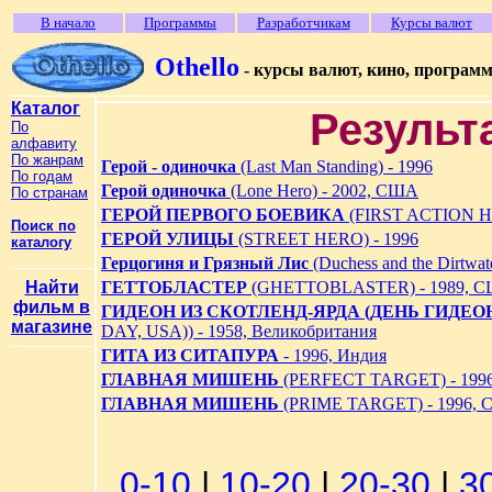
В начало
Программы
Разработчикам
Курсы валют
Othello
- курсы валют, кино, програм
Каталог
Результ
По
алфавиту
По жанрам
Герой - одиночка
(Last Man Standing) - 1996
По годам
Герой одиночка
(Lone Hero) - 2002, США
По странам
ГЕРОЙ ПЕРВОГО БОЕВИКА
(FIRST ACTION H
Поиск по
ГЕРОЙ УЛИЦЫ
(STREET HERO) - 1996
каталогу
Герцогиня и Грязный Лис
(Duchess and the Dirtwa
Найти
ГЕТТОБЛАСТЕР
(GHETTOBLASTER) - 1989, 
фильм в
ГИДЕОН ИЗ СКОТЛЕНД-ЯРДА (ДЕНЬ ГИДЕО
магазине
DAY, USA)) - 1958, Великобритания
ГИТА ИЗ СИТАПУРА
- 1996, Индия
ГЛАВНАЯ МИШЕНЬ
(PERFECT TARGET) - 199
ГЛАВНАЯ МИШЕНЬ
(PRIME TARGET) - 1996,
0-10
|
10-20
|
20-30
|
3