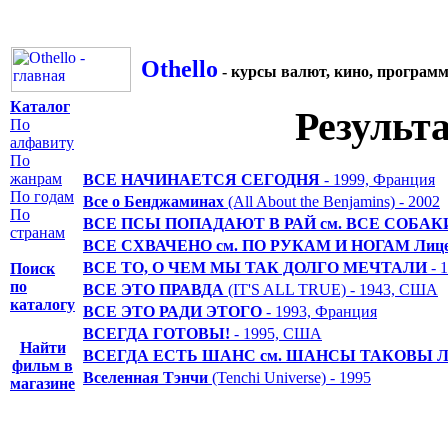
Othello
- курсы валют, кино, програм
Каталог
Результ
По
алфавиту
По
жанрам
ВСЕ НАЧИНАЕТСЯ СЕГОДНЯ
- 1999, Франция
По годам
Все о Бенджаминах
(All About the Benjamins) - 2002
По
ВСЕ ПСЫ ПОПАДАЮТ В РАЙ см. ВСЕ СОБАК
странам
ВСЕ СХВАЧЕНО см. ПО РУКАМ И НОГАМ Лице
ВСЕ ТО, О ЧЕМ МЫ ТАК ДОЛГО МЕЧТАЛИ
- 
Поиск
по
ВСЕ ЭТО ПРАВДА
(IT'S ALL TRUE) - 1943, США
каталогу
ВСЕ ЭТО РАДИ ЭТОГО
- 1993, Франция
ВСЕГДА ГОТОВЫ!
- 1995, США
Найти
ВСЕГДА ЕСТЬ ШАНС см. ШАНСЫ ТАКОВЫ Ли
фильм в
Вселенная Тэнчи
(Tenchi Universe) - 1995
магазине