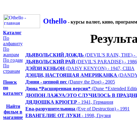
Othello
- курсы валют, кино, програм
Каталог
Результ
По
алфавиту
По
жанрам
ДЬЯВОЛЬСКИЙ ДОЖДЬ
(DEVIL'S RAIN, THE) -
По годам
ДЬЯВОЛЬСКИЙ РАЙ
(DEVIL'S PARADISE) - 1986,
По
ДЭЙЗИ КЕНЬОН
(DAISY KENYON) - 1947, США
странам
ДЭНДИ, НАСТОЯЩАЯ АМЕРИКАНКА
(DANDY,
Дэнни - цепной пес
(Danny the Dog) - 2005
Поиск
по
Дюна *Расширенная версия*
(Dune *Extended Editi
каталогу
ДЮПОН ЛАЖУА/ЭТО СЛУЧИЛОСЬ В ПРАЗДН
ДЯДЮШКА КРЮГЕР
- 1941, Германия
Найти
Ева-разрушительница
(Eve of Destruction) - 1991
фильм в
ЕВАНГЕЛИЕ ОТ ЛУКИ
- 1998, Грузия
магазине