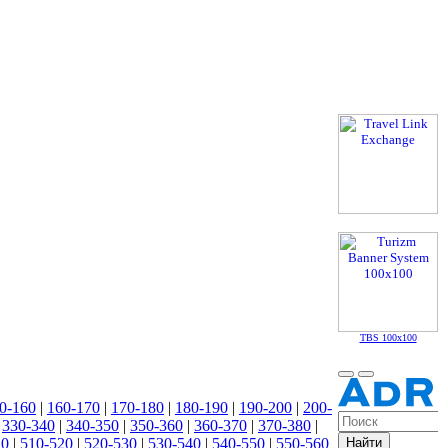
TBS 100x100
0-160
|
160-170
|
170-180
|
180-190
|
190-200
|
200-
|
330-340
|
340-350
|
350-360
|
360-370
|
370-380
|
10
|
510-520
|
520-530
|
530-540
|
540-550
|
550-560