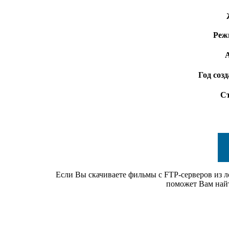
Реж
А
Год созд
Ст
Если Вы скачиваете фильмы с FTP-серверов из ло
поможет Вам найт