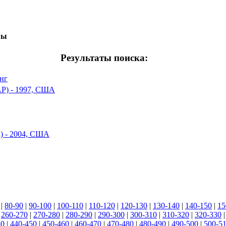
мы
Результаты поиска:
онг
P) - 1997, США
h) - 2004, США
|
80-90
|
90-100
|
100-110
|
110-120
|
120-130
|
130-140
|
140-150
|
15
|
260-270
|
270-280
|
280-290
|
290-300
|
300-310
|
310-320
|
320-330
40
|
440-450
|
450-460
|
460-470
|
470-480
|
480-490
|
490-500
|
500-5