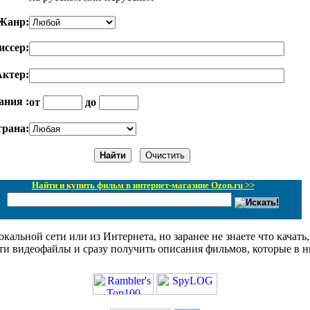
Жанр:
иссер:
ктер:
ания :
от
до
рана:
Найти и купить фильм в интернет-магазине Ozon.ru >>
кальной сети или из Интернета, но заранее не знаете что качат
и видеофайлы и сразу получить описания фильмов, которые в н