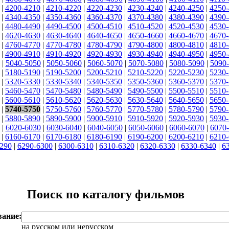
|
4200-4210
|
4210-4220
|
4220-4230
|
4230-4240
|
4240-4250
|
4250-
|
4340-4350
|
4350-4360
|
4360-4370
|
4370-4380
|
4380-4390
|
4390-
|
4480-4490
|
4490-4500
|
4500-4510
|
4510-4520
|
4520-4530
|
4530-
|
4620-4630
|
4630-4640
|
4640-4650
|
4650-4660
|
4660-4670
|
4670-
|
4760-4770
|
4770-4780
|
4780-4790
|
4790-4800
|
4800-4810
|
4810-
|
4900-4910
|
4910-4920
|
4920-4930
|
4930-4940
|
4940-4950
|
4950-
|
5040-5050
|
5050-5060
|
5060-5070
|
5070-5080
|
5080-5090
|
5090
|
5180-5190
|
5190-5200
|
5200-5210
|
5210-5220
|
5220-5230
|
5230-
|
5320-5330
|
5330-5340
|
5340-5350
|
5350-5360
|
5360-5370
|
5370-
|
5460-5470
|
5470-5480
|
5480-5490
|
5490-5500
|
5500-5510
|
5510-
|
5600-5610
|
5610-5620
|
5620-5630
|
5630-5640
|
5640-5650
|
5650-
|
5740-5750
|
5750-5760
|
5760-5770
|
5770-5780
|
5780-5790
|
5790-
|
5880-5890
|
5890-5900
|
5900-5910
|
5910-5920
|
5920-5930
|
5930-
|
6020-6030
|
6030-6040
|
6040-6050
|
6050-6060
|
6060-6070
|
6070
|
6160-6170
|
6170-6180
|
6180-6190
|
6190-6200
|
6200-6210
|
6210-
290
|
6290-6300
|
6300-6310
|
6310-6320
|
6320-6330
|
6330-6340
|
6
Поиск по каталогу фильмов
вание:
на русском или нерусском