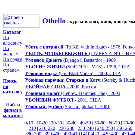
Othello
- курсы валют, кино, програм
Каталог
По
алфавиту
Убить с интригой
(To Kill with Intrigue) - 1976, Гонк
По
УБИТЬ, ЧТОБЫ ВЫЖИТЬ
(LIVERS AIN'T CHEA
жанрам
По годам
Ублюдок Джанго
(Django il Bastardo) - 1969
По
УБОГИЕ ЖИЗНИ
(SORDID LIVES) - 1996, США
странам
Убойная водка
(GunBlast Vodka) - 2000, США
Убойная парочка: Старски и Хатч
(Starsky & Hutc
Поиск
по
УБОЙНАЯ СИЛА
- 2000, Россия
каталогу
Убойный молот
(Hebrew Hammer, The) - 2003
УБОЙНЫЙ ФУТБОЛ
- 2001, США
Найти
Убойный футбол
(Siu lam juk kau) - 2001
фильм в
магазине
0-10
|
10-20
|
20-30
|
30-40
|
40-50
|
50-60
|
60-70
|
70-80
210
|
210-220
|
220-230
|
230-240
|
240-250
|
250-260
380-390
|
390-400
|
400-410
|
410-420
|
420-430
|
430-4