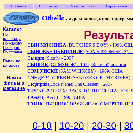
В начало
Программы
Разработчикам
Курсы валют
Othello
- курсы валют, кино, програм
Каталог
Результ
По
алфавиту
По жанрам
СЫН МЯСНИКА
(BUTCHER'S BOY) - 1996, С
По годам
СЫНОВЬЕ ОБЕЩАНИЕ
(SON'S PROMISE, A) -
По странам
Сыщик
(Sleuth) - 2007
Поиск по
СЫЩИК
(GUMSHOE) - 1972, Великобритания
каталогу
СЭМ УИСКИ
(SAM WHISKEY) - 1969, США
Найти
СЭНДЕРС С РЕКИ
(SANDERS OF THE RIVER) - 
фильм в
Сюрприз
(Code Name: The Cleaner) - 2007
магазине
Т-РЕКС-2
(T-REX: BACK TO THE CRETACEOUS)
ТААЛ
(TAAL) - 1996, США
ТАИНСТВЕННОЕ ОРУЖИЕ см. СМЕРТОНОСНО
0-10
|
10-20
|
20-30
|
3