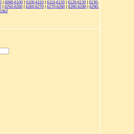
0
|
6090-6100
|
6100-6110
|
6110-6120
|
6120-6130
|
6130-
0
|
6250-6260
|
6260-6270
|
6270-6280
|
6280-6290
|
6290-
6362