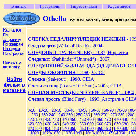
В начало
Программы
Разработчикам
Курсы валют
Othello
- курсы валют, кино, програм
Каталог
По
СЛЕГКА ПЕДАЛИРУЯ/ПЕДИК НЕЖНЫЙ
- 19
алфавиту
По жанрам
След смерти
(Wake of Death) - 2004
По годам
СЛЕДОПЫТ
(PATHFINDER) - 1987, Норвегия
По странам
Следопыт
(Pathfinder *Unrated*) - 2007
Поиск по
СЛЕДУЮЩИЙ ФИЛЬМ ЭДА (ЭД ДЕЛАЕТ С
каталогу
СЛЕДЫ ОБОРОТНЯ
- 1986, СССР
Слежка
(Stakeout) - 1990, США
Найти
фильм в
Слезы солнца
(Tears of the Sun) - 2003, США
магазине
СЛЕПАЯ МЕСТЬ
(BLIND VENGEANCE) - 1994
Слепая ярость
(Blind Fury) - 1990, Австралия-СШ
0-10
|
10-20
|
20-30
|
30-40
|
40-50
|
50-60
|
60-70
|
70-80
|
80-
230
|
230-240
|
240-250
|
250-260
|
260-270
|
270-280
|
280-
420-430
|
430-440
|
440-450
|
450-460
|
460-470
|
470-480
|
48
620-630
|
630-640
|
640-650
|
650-660
|
660-670
|
670-680
|
68
820-830
|
830-840
|
840-850
|
850-860
|
860-870
|
870-880
|
88
1020
|
1020-1030
|
1030-1040
|
1040-1050
|
1050-1060
|
106