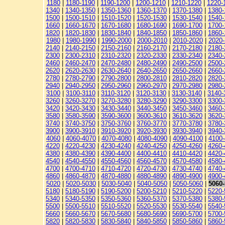
1180
|
1180-1190
|
1190-1200
|
1200-1210
|
1210-1220
|
1220-
1340
|
1340-1350
|
1350-1360
|
1360-1370
|
1370-1380
|
1380-
1500
|
1500-1510
|
1510-1520
|
1520-1530
|
1530-1540
|
1540-
1660
|
1660-1670
|
1670-1680
|
1680-1690
|
1690-1700
|
1700-
1820
|
1820-1830
|
1830-1840
|
1840-1850
|
1850-1860
|
1860-
1980
|
1980-1990
|
1990-2000
|
2000-2010
|
2010-2020
|
2020
2140
|
2140-2150
|
2150-2160
|
2160-2170
|
2170-2180
|
2180-
2300
|
2300-2310
|
2310-2320
|
2320-2330
|
2330-2340
|
2340-
2460
|
2460-2470
|
2470-2480
|
2480-2490
|
2490-2500
|
2500-
2620
|
2620-2630
|
2630-2640
|
2640-2650
|
2650-2660
|
2660-
2780
|
2780-2790
|
2790-2800
|
2800-2810
|
2810-2820
|
2820-
2940
|
2940-2950
|
2950-2960
|
2960-2970
|
2970-2980
|
2980-
3100
|
3100-3110
|
3110-3120
|
3120-3130
|
3130-3140
|
3140-
3260
|
3260-3270
|
3270-3280
|
3280-3290
|
3290-3300
|
3300-
3420
|
3420-3430
|
3430-3440
|
3440-3450
|
3450-3460
|
3460-
3580
|
3580-3590
|
3590-3600
|
3600-3610
|
3610-3620
|
3620-
3740
|
3740-3750
|
3750-3760
|
3760-3770
|
3770-3780
|
3780-
3900
|
3900-3910
|
3910-3920
|
3920-3930
|
3930-3940
|
3940-
4060
|
4060-4070
|
4070-4080
|
4080-4090
|
4090-4100
|
4100-
4220
|
4220-4230
|
4230-4240
|
4240-4250
|
4250-4260
|
4260-
4380
|
4380-4390
|
4390-4400
|
4400-4410
|
4410-4420
|
4420-
4540
|
4540-4550
|
4550-4560
|
4560-4570
|
4570-4580
|
4580-
4700
|
4700-4710
|
4710-4720
|
4720-4730
|
4730-4740
|
4740-
4860
|
4860-4870
|
4870-4880
|
4880-4890
|
4890-4900
|
4900-
5020
|
5020-5030
|
5030-5040
|
5040-5050
|
5050-5060
|
5060
5180
|
5180-5190
|
5190-5200
|
5200-5210
|
5210-5220
|
5220-
5340
|
5340-5350
|
5350-5360
|
5360-5370
|
5370-5380
|
5380-
5500
|
5500-5510
|
5510-5520
|
5520-5530
|
5530-5540
|
5540-
5660
|
5660-5670
|
5670-5680
|
5680-5690
|
5690-5700
|
5700-
5820
|
5820-5830
|
5830-5840
|
5840-5850
|
5850-5860
|
5860-