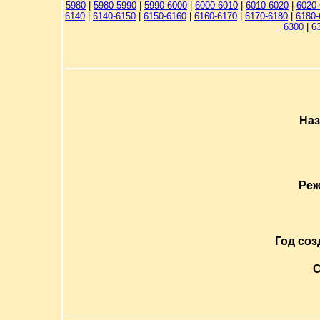
5980
|
5980-5990
|
5990-6000
|
6000-6010
|
6010-6020
|
6020
6140
|
6140-6150
|
6150-6160
|
6160-6170
|
6170-6180
|
6180-
6300
|
6
Наз
Реж
Год соз
С