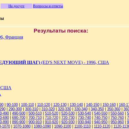
На досуге
Вопросы и ответы
мы
Результаты поиска:
96, Франция
ЛЕДУЮЩИЙ ШАГ)
(ED'S NEXT MOVE) - 1996, США
, США
А
90
|
90-100
|
100-110
|
110-120
|
120-130
|
130-140
|
140-150
|
150-160
|
160-1
290
|
290-300
|
300-310
|
310-320
|
320-330
|
330-340
|
340-350
|
350-360
|
36
0-490
|
490-500
|
500-510
|
510-520
|
520-530
|
530-540
|
540-550
|
550-560
|
5
0-690
|
690-700
|
700-710
|
710-720
|
720-730
|
730-740
|
740-750
|
750-760
|
7
0-890
|
890-900
|
900-910
|
910-920
|
920-930
|
930-940
|
940-950
|
950-960
|
9
0-1070
|
1070-1080
|
1080-1090
|
1090-1100
|
1100-1110
|
1110-1120
|
1120-113