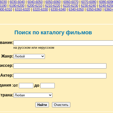
-6030
|
6030-6040
|
6040-6050
|
6050-6060
|
6060-6070
|
6070-6080
|
6080-609
6190
|
6190-6200
|
6200-6210
|
6210-6220
|
6220-6230
|
6230-6240
|
6240-625
300-6310
|
6310-6320
|
6320-6330
|
6330-6340
|
6340-6350
|
6350-6360
|
6360-
Поиск по каталогу фильмов
вание:
на русском или нерусском
Жанр:
иссер:
Актер:
дания :
от
до
трана: