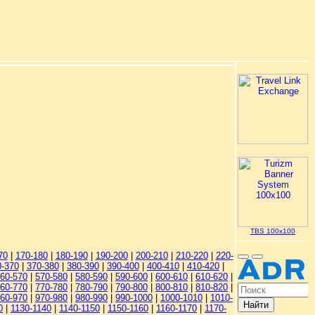
TBS 100x100
70
|
170-180
|
180-190
|
190-200
|
200-210
|
210-220
|
220-
0-370
|
370-380
|
380-390
|
390-400
|
400-410
|
410-420
|
60-570
|
570-580
|
580-590
|
590-600
|
600-610
|
610-620
|
60-770
|
770-780
|
780-790
|
790-800
|
800-810
|
810-820
|
60-970
|
970-980
|
980-990
|
990-1000
|
1000-1010
|
1010-
0
|
1130-1140
|
1140-1150
|
1150-1160
|
1160-1170
|
1170-