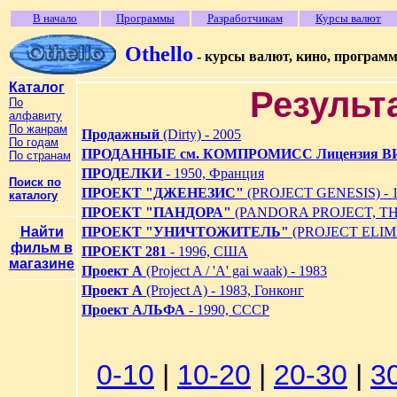
В начало
Программы
Разработчикам
Курсы валют
Othello
- курсы валют, кино, програм
Каталог
Результ
По
алфавиту
По жанрам
Продажный
(Dirty) - 2005
По годам
ПРОДАННЫЕ см. КОМПРОМИСС Лицензия 
По странам
ПРОДЕЛКИ
- 1950, Франция
Поиск по
ПРОЕКТ "ДЖЕНЕЗИС"
(PROJECT GENESIS) -
каталогу
ПРОЕКТ "ПАНДОРА"
(PANDORA PROJECT, THE
Найти
ПРОЕКТ "УНИЧТОЖИТЕЛЬ"
(PROJECT ELIMI
фильм в
ПРОЕКТ 281
- 1996, США
магазине
Проект А
(Project A / 'A' gai waak) - 1983
Проект А
(Project A) - 1983, Гонконг
Проект АЛЬФА
- 1990, СССР
0-10
|
10-20
|
20-30
|
3