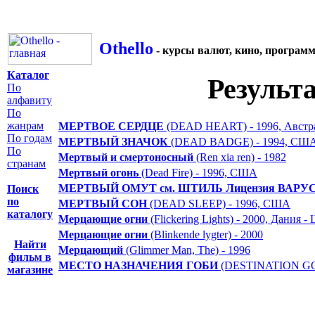
Othello
- курсы валют, кино, програм
Каталог
Результ
По
алфавиту
По
жанрам
МЕРТВОЕ СЕРДЦЕ
(DEAD HEART) - 1996, Австр
По годам
МЕРТВЫЙ ЗНАЧОК
(DEAD BADGE) - 1994, СШ
По
Мертвый и смертоносный
(Ren xia ren) - 1982
странам
Мертвый огонь
(Dead Fire) - 1996, США
МЕРТВЫЙ ОМУТ см. ШТИЛЬ Лицензия ВАРУС
Поиск
по
МЕРТВЫЙ СОН
(DEAD SLEEP) - 1996, США
каталогу
Мерцающие огни
(Flickering Lights) - 2000, Дания 
Мерцающие огни
(Blinkende lygter) - 2000
Найти
Мерцающий
(Glimmer Man, The) - 1996
фильм в
МЕСТО НАЗНАЧЕНИЯ ГОБИ
(DESTINATION GOB
магазине