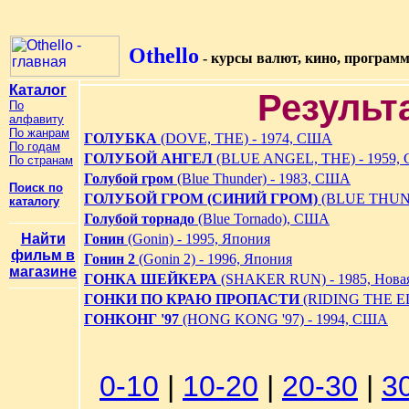
Othello
- курсы валют, кино, програм
Каталог
Результ
По
алфавиту
По жанрам
ГОЛУБКА
(DOVE, THE) - 1974, США
По годам
ГОЛУБОЙ АНГЕЛ
(BLUE ANGEL, THE) - 1959,
По странам
Голубой гром
(Blue Thunder) - 1983, США
Поиск по
ГОЛУБОЙ ГРОМ (СИНИЙ ГРОМ)
(BLUE THUND
каталогу
Голубой торнадо
(Blue Tornado), США
Найти
Гонин
(Gonin) - 1995, Япония
фильм в
Гонин 2
(Gonin 2) - 1996, Япония
магазине
ГОНКА ШЕЙКЕРА
(SHAKER RUN) - 1985, Новая
ГОНКИ ПО КРАЮ ПРОПАСТИ
(RIDING THE ED
ГОНКОНГ '97
(HONG KONG '97) - 1994, США
0-10
|
10-20
|
20-30
|
3