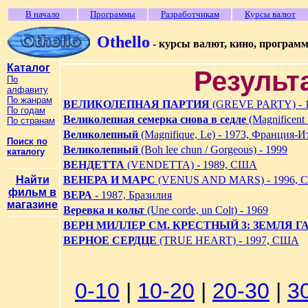
В начало
Программы
Разработчикам
Курсы валют
Othello
- курсы валют, кино, програм
Каталог
Результ
По
алфавиту
По жанрам
ВЕЛИКОЛЕПНАЯ ПАРТИЯ
(GREVE PARTY) - 
По годам
Великолепная семерка снова в седле
(Magnificent 
По странам
Великолепный
(Magnifique, Le) - 1973, Франция-И
Поиск по
Великолепный
(Boh lee chun / Gorgeous) - 1999
каталогу
ВЕНДЕТТА
(VENDETTA) - 1989, США
Найти
ВЕНЕРА И МАРС
(VENUS AND MARS) - 1996,
фильм в
ВЕРА
- 1987, Бразилия
магазине
Веревка и кольт
(Une corde, un Colt) - 1969
ВЕРН МИЛЛЕР СМ. КРЕСТНЫЙ 3: ЗЕМЛЯ Г
ВЕРНОЕ СЕРДЦЕ
(TRUE HEART) - 1997, США
0-10
|
10-20
|
20-30
|
3