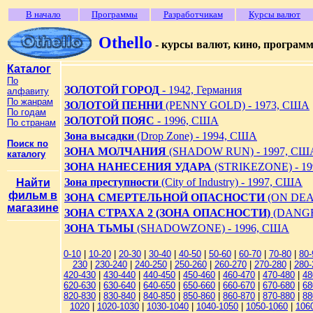
В начало
Программы
Разработчикам
Курсы валют
Othello
- курсы валют, кино, програм
Каталог
По
ЗОЛОТОЙ ГОРОД
- 1942, Германия
алфавиту
По жанрам
ЗОЛОТОЙ ПЕННИ
(PENNY GOLD) - 1973, США
По годам
ЗОЛОТОЙ ПОЯС
- 1996, США
По странам
Зона высадки
(Drop Zone) - 1994, США
Поиск по
ЗОНА МОЛЧАНИЯ
(SHADOW RUN) - 1997, СШ
каталогу
ЗОНА НАНЕСЕНИЯ УДАРА
(STRIKEZONE) - 1
Зона преступности
(City of Industry) - 1997, США
Найти
фильм в
ЗОНА СМЕРТЕЛЬНОЙ ОПАСНОСТИ
(ON DEA
магазине
ЗОНА СТРАХА 2 (ЗОНА ОПАСНОСТИ)
(DANGE
ЗОНА ТЬМЫ
(SHADOWZONE) - 1996, США
0-10
|
10-20
|
20-30
|
30-40
|
40-50
|
50-60
|
60-70
|
70-80
|
80-
230
|
230-240
|
240-250
|
250-260
|
260-270
|
270-280
|
280-
420-430
|
430-440
|
440-450
|
450-460
|
460-470
|
470-480
|
48
620-630
|
630-640
|
640-650
|
650-660
|
660-670
|
670-680
|
68
820-830
|
830-840
|
840-850
|
850-860
|
860-870
|
870-880
|
88
1020
|
1020-1030
|
1030-1040
|
1040-1050
|
1050-1060
|
106