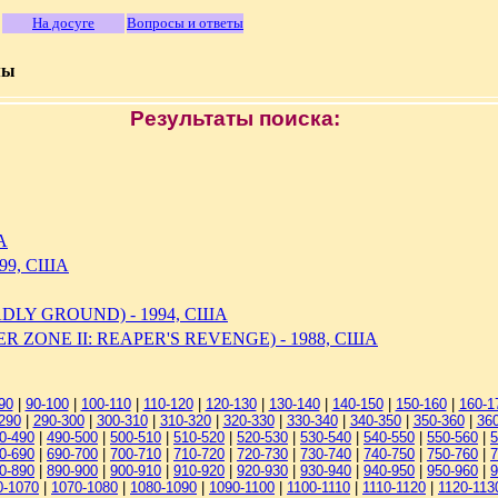
На досуге
Вопросы и ответы
мы
Результаты поиска:
А
999, США
DLY GROUND) - 1994, США
R ZONE II: REAPER'S REVENGE) - 1988, США
90
|
90-100
|
100-110
|
110-120
|
120-130
|
130-140
|
140-150
|
150-160
|
160-1
290
|
290-300
|
300-310
|
310-320
|
320-330
|
330-340
|
340-350
|
350-360
|
36
0-490
|
490-500
|
500-510
|
510-520
|
520-530
|
530-540
|
540-550
|
550-560
|
5
0-690
|
690-700
|
700-710
|
710-720
|
720-730
|
730-740
|
740-750
|
750-760
|
7
0-890
|
890-900
|
900-910
|
910-920
|
920-930
|
930-940
|
940-950
|
950-960
|
9
0-1070
|
1070-1080
|
1080-1090
|
1090-1100
|
1100-1110
|
1110-1120
|
1120-113