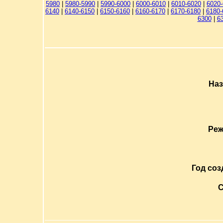
5980
|
5980-5990
|
5990-6000
|
6000-6010
|
6010-6020
|
6020
6140
|
6140-6150
|
6150-6160
|
6160-6170
|
6170-6180
|
6180-
6300
|
6
Наз
Реж
Год соз
С