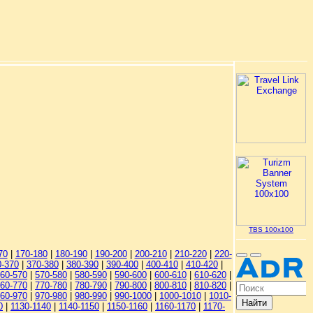
TBS 100x100
70
|
170-180
|
180-190
|
190-200
|
200-210
|
210-220
|
220-
0-370
|
370-380
|
380-390
|
390-400
|
400-410
|
410-420
|
60-570
|
570-580
|
580-590
|
590-600
|
600-610
|
610-620
|
60-770
|
770-780
|
780-790
|
790-800
|
800-810
|
810-820
|
60-970
|
970-980
|
980-990
|
990-1000
|
1000-1010
|
1010-
0
|
1130-1140
|
1140-1150
|
1150-1160
|
1160-1170
|
1170-