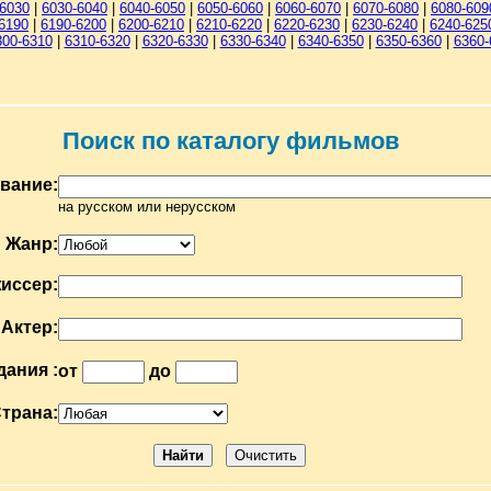
-6030
|
6030-6040
|
6040-6050
|
6050-6060
|
6060-6070
|
6070-6080
|
6080-609
6190
|
6190-6200
|
6200-6210
|
6210-6220
|
6220-6230
|
6230-6240
|
6240-625
300-6310
|
6310-6320
|
6320-6330
|
6330-6340
|
6340-6350
|
6350-6360
|
6360-
Поиск по каталогу фильмов
вание:
на русском или нерусском
Жанр:
иссер:
Актер:
дания :
от
до
трана: