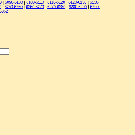
0
|
6090-6100
|
6100-6110
|
6110-6120
|
6120-6130
|
6130-
0
|
6250-6260
|
6260-6270
|
6270-6280
|
6280-6290
|
6290-
6362