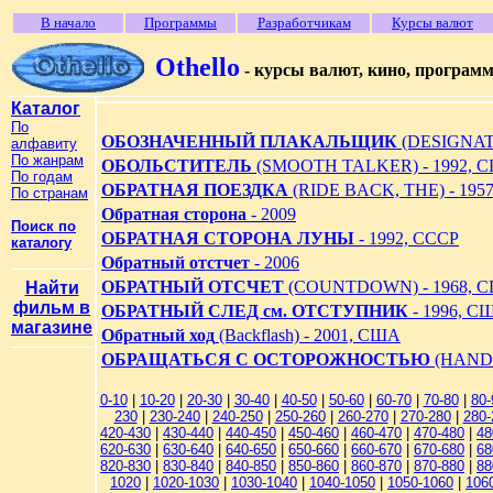
В начало
Программы
Разработчикам
Курсы валют
Othello
- курсы валют, кино, програм
Каталог
По
ОБОЗНАЧЕННЫЙ ПЛАКАЛЬЩИК
(DESIGNATE
алфавиту
По жанрам
ОБОЛЬСТИТЕЛЬ
(SMOOTH TALKER) - 1992, 
По годам
ОБРАТНАЯ ПОЕЗДКА
(RIDE BACK, THE) - 195
По странам
Обратная сторона
- 2009
Поиск по
ОБРАТНАЯ СТОРОНА ЛУНЫ
- 1992, СССР
каталогу
Обратный отстчет
- 2006
ОБРАТНЫЙ ОТСЧЕТ
(COUNTDOWN) - 1968, 
Найти
фильм в
ОБРАТНЫЙ СЛЕД см. ОТСТУПНИК
- 1996, С
магазине
Обратный ход
(Backflash) - 2001, США
ОБРАЩАТЬСЯ С ОСТОРОЖНОСТЬЮ
(HANDL
0-10
|
10-20
|
20-30
|
30-40
|
40-50
|
50-60
|
60-70
|
70-80
|
80-
230
|
230-240
|
240-250
|
250-260
|
260-270
|
270-280
|
280-
420-430
|
430-440
|
440-450
|
450-460
|
460-470
|
470-480
|
48
620-630
|
630-640
|
640-650
|
650-660
|
660-670
|
670-680
|
68
820-830
|
830-840
|
840-850
|
850-860
|
860-870
|
870-880
|
88
1020
|
1020-1030
|
1030-1040
|
1040-1050
|
1050-1060
|
106