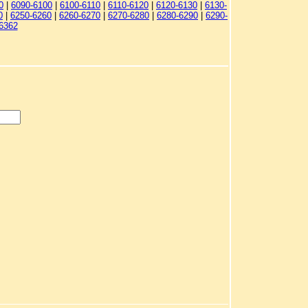
0
|
6090-6100
|
6100-6110
|
6110-6120
|
6120-6130
|
6130-
0
|
6250-6260
|
6260-6270
|
6270-6280
|
6280-6290
|
6290-
6362