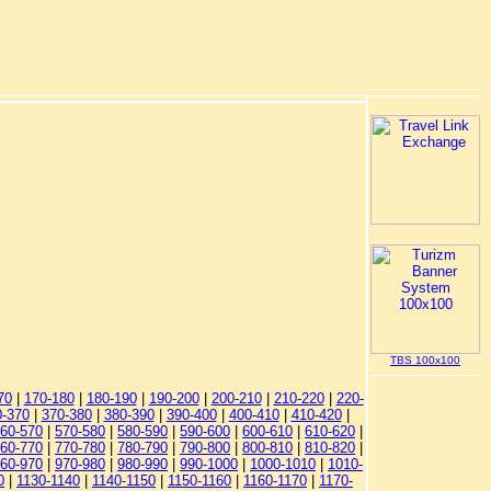
TBS 100x100
70
|
170-180
|
180-190
|
190-200
|
200-210
|
210-220
|
220-
0-370
|
370-380
|
380-390
|
390-400
|
400-410
|
410-420
|
60-570
|
570-580
|
580-590
|
590-600
|
600-610
|
610-620
|
60-770
|
770-780
|
780-790
|
790-800
|
800-810
|
810-820
|
60-970
|
970-980
|
980-990
|
990-1000
|
1000-1010
|
1010-
0
|
1130-1140
|
1140-1150
|
1150-1160
|
1160-1170
|
1170-