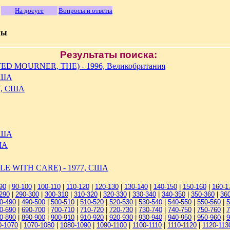
На досуге
Вопросы и ответы
мы
Результаты поиска:
D MOURNER, THE) - 1996, Великобритания
США
7, США
США
ША
E WITH CARE) - 1977, США
90
|
90-100
|
100-110
|
110-120
|
120-130
|
130-140
|
140-150
|
150-160
|
160-1
290
|
290-300
|
300-310
|
310-320
|
320-330
|
330-340
|
340-350
|
350-360
|
36
0-490
|
490-500
|
500-510
|
510-520
|
520-530
|
530-540
|
540-550
|
550-560
|
5
0-690
|
690-700
|
700-710
|
710-720
|
720-730
|
730-740
|
740-750
|
750-760
|
7
0-890
|
890-900
|
900-910
|
910-920
|
920-930
|
930-940
|
940-950
|
950-960
|
9
0-1070
|
1070-1080
|
1080-1090
|
1090-1100
|
1100-1110
|
1110-1120
|
1120-113