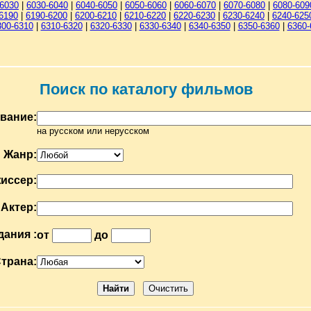
-6030
|
6030-6040
|
6040-6050
|
6050-6060
|
6060-6070
|
6070-6080
|
6080-609
6190
|
6190-6200
|
6200-6210
|
6210-6220
|
6220-6230
|
6230-6240
|
6240-625
300-6310
|
6310-6320
|
6320-6330
|
6330-6340
|
6340-6350
|
6350-6360
|
6360-
Поиск по каталогу фильмов
вание:
на русском или нерусском
Жанр:
иссер:
Актер:
дания :
от
до
трана: