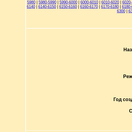
5980
|
5980-5990
|
5990-6000
|
6000-6010
|
6010-6020
|
6020
6140
|
6140-6150
|
6150-6160
|
6160-6170
|
6170-6180
|
6180-
6300
|
6
Наз
Реж
Год соз
С