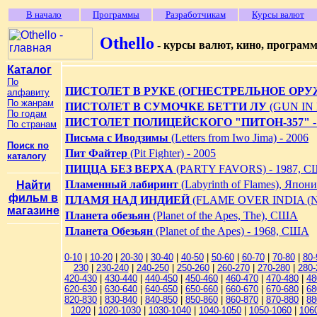
В начало
Программы
Разработчикам
Курсы валют
Othello
- курсы валют, кино, програм
Каталог
По
ПИСТОЛЕТ В РУКЕ (ОГНЕСТРЕЛЬНОЕ ОРУ
алфавиту
По жанрам
ПИСТОЛЕТ В СУМОЧКЕ БЕТТИ ЛУ
(GUN IN 
По годам
ПИСТОЛЕТ ПОЛИЦЕЙСКОГО "ПИТОН-357"
-
По странам
Письма с Иводзимы
(Letters from Iwo Jima) - 2006
Поиск по
Пит Файтер
(Pit Fighter) - 2005
каталогу
ПИЦЦА БЕЗ ВЕРХА
(PARTY FAVORS) - 1987, 
Пламенный лабиринт
(Labyrinth of Flames), Япони
Найти
фильм в
ПЛАМЯ НАД ИНДИЕЙ
(FLAME OVER INDIA (NO
магазине
Планета обезьян
(Planet of the Apes, The), США
Планета Обезьян
(Planet of the Apes) - 1968, США
0-10
|
10-20
|
20-30
|
30-40
|
40-50
|
50-60
|
60-70
|
70-80
|
80-
230
|
230-240
|
240-250
|
250-260
|
260-270
|
270-280
|
280-
420-430
|
430-440
|
440-450
|
450-460
|
460-470
|
470-480
|
48
620-630
|
630-640
|
640-650
|
650-660
|
660-670
|
670-680
|
68
820-830
|
830-840
|
840-850
|
850-860
|
860-870
|
870-880
|
88
1020
|
1020-1030
|
1030-1040
|
1040-1050
|
1050-1060
|
106