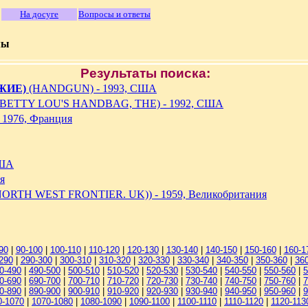
На досуге
Вопросы и ответы
мы
Результаты поиска:
ЖИЕ)
(HANDGUN) - 1993, США
BETTY LOU'S HANDBAG, THE) - 1992, США
 1976, Франция
США
я
RTH WEST FRONTIER. UK)) - 1959, Великобритания
90
|
90-100
|
100-110
|
110-120
|
120-130
|
130-140
|
140-150
|
150-160
|
160-1
290
|
290-300
|
300-310
|
310-320
|
320-330
|
330-340
|
340-350
|
350-360
|
36
0-490
|
490-500
|
500-510
|
510-520
|
520-530
|
530-540
|
540-550
|
550-560
|
5
0-690
|
690-700
|
700-710
|
710-720
|
720-730
|
730-740
|
740-750
|
750-760
|
7
0-890
|
890-900
|
900-910
|
910-920
|
920-930
|
930-940
|
940-950
|
950-960
|
9
0-1070
|
1070-1080
|
1080-1090
|
1090-1100
|
1100-1110
|
1110-1120
|
1120-113