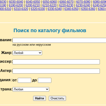
-6030
|
6030-6040
|
6040-6050
|
6050-6060
|
6060-6070
|
6070-6080
|
6080-609
6190
|
6190-6200
|
6200-6210
|
6210-6220
|
6220-6230
|
6230-6240
|
6240-625
300-6310
|
6310-6320
|
6320-6330
|
6330-6340
|
6340-6350
|
6350-6360
|
6360-
Поиск по каталогу фильмов
вание:
на русском или нерусском
Жанр:
иссер:
Актер:
дания :
от
до
трана: