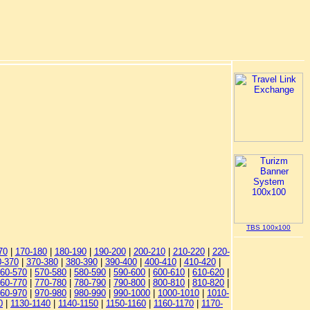
TBS 100x100
70
|
170-180
|
180-190
|
190-200
|
200-210
|
210-220
|
220-
0-370
|
370-380
|
380-390
|
390-400
|
400-410
|
410-420
|
60-570
|
570-580
|
580-590
|
590-600
|
600-610
|
610-620
|
60-770
|
770-780
|
780-790
|
790-800
|
800-810
|
810-820
|
60-970
|
970-980
|
980-990
|
990-1000
|
1000-1010
|
1010-
0
|
1130-1140
|
1140-1150
|
1150-1160
|
1160-1170
|
1170-