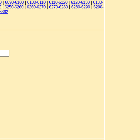
0
|
6090-6100
|
6100-6110
|
6110-6120
|
6120-6130
|
6130-
0
|
6250-6260
|
6260-6270
|
6270-6280
|
6280-6290
|
6290-
6362