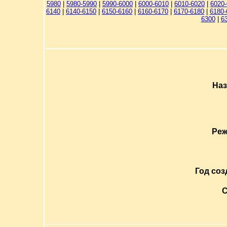
5980
|
5980-5990
|
5990-6000
|
6000-6010
|
6010-6020
|
6020
6140
|
6140-6150
|
6150-6160
|
6160-6170
|
6170-6180
|
6180-
6300
|
6
Наз
Реж
Год соз
С