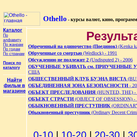
Othello
- курсы валют, кино, програм
Каталог
Результ
По
алфавиту
По жанрам
Обреченный на одиночество (Поединок)
(Kenka ka
По годам
Обрученные со смертью
(Wedlock) - 1991
По странам
Обсуждению не подлежит 2
(Undisputed 2) - 2006
Поиск по
ОБУЧЕННЫЕ УБИВАТЬ см. ПРИУЧЕННЫЕ У
каталогу
США
ОБЩЕСТВЕННЫЙ КЛУБ БУЭНА ВИСТА
(BU
Найти
фильм в
ОБЪЕДИНЕННАЯ ЗОНА БЕЗОПАСНОСТИ
- 2
магазине
ОБЪЕКТ ПРЕСЛЕДОВАНИЯ
(HUNTED, THE) -
ОБЪЕКТ СТРАСТИ
(OBJECT OF OBSESSION) - 
ОБЫКНОВЕННЫЙ ПРЕСТУПНИК
(ORDINARY
Обыкновенный преступник
(Ordinary Decent Crimi
0-10
|
10-20
|
20-30
|
3