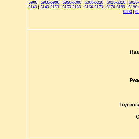
5980
|
5980-5990
|
5990-6000
|
6000-6010
|
6010-6020
|
6020
6140
|
6140-6150
|
6150-6160
|
6160-6170
|
6170-6180
|
6180-
6300
|
6
Наз
Реж
Год соз
С