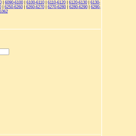
0
|
6090-6100
|
6100-6110
|
6110-6120
|
6120-6130
|
6130-
0
|
6250-6260
|
6260-6270
|
6270-6280
|
6280-6290
|
6290-
6362