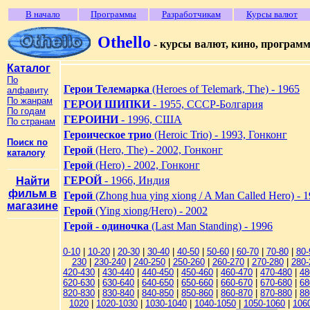
В начало
Программы
Разработчикам
Курсы валют
Othello
- курсы валют, кино, програм
Каталог
По
Герои Телемарка
(Heroes of Telemark, The) - 1965
алфавиту
По жанрам
ГЕРОИ ШИПКИ
- 1955, СССР-Болгария
По годам
ГЕРОИНИ
- 1996, США
По странам
Героическое трио
(Heroic Trio) - 1993, Гонконг
Поиск по
Герой
(Hero, The) - 2002, Гонконг
каталогу
Герой
(Hero) - 2002, Гонконг
ГЕРОЙ
- 1966, Индия
Найти
фильм в
Герой
(Zhong hua ying xiong / A Man Called Hero) - 
магазине
Герой
(Ying xiong/Hero) - 2002
Герой - одиночка
(Last Man Standing) - 1996
0-10
|
10-20
|
20-30
|
30-40
|
40-50
|
50-60
|
60-70
|
70-80
|
80-
230
|
230-240
|
240-250
|
250-260
|
260-270
|
270-280
|
280-
420-430
|
430-440
|
440-450
|
450-460
|
460-470
|
470-480
|
48
620-630
|
630-640
|
640-650
|
650-660
|
660-670
|
670-680
|
68
820-830
|
830-840
|
840-850
|
850-860
|
860-870
|
870-880
|
88
1020
|
1020-1030
|
1030-1040
|
1040-1050
|
1050-1060
|
106