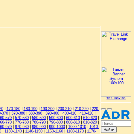
TBS 100x100
70
|
170-180
|
180-190
|
190-200
|
200-210
|
210-220
|
220-
0-370
|
370-380
|
380-390
|
390-400
|
400-410
|
410-420
|
60-570
|
570-580
|
580-590
|
590-600
|
600-610
|
610-620
|
60-770
|
770-780
|
780-790
|
790-800
|
800-810
|
810-820
|
60-970
|
970-980
|
980-990
|
990-1000
|
1000-1010
|
1010-
0
|
1130-1140
|
1140-1150
|
1150-1160
|
1160-1170
|
1170-