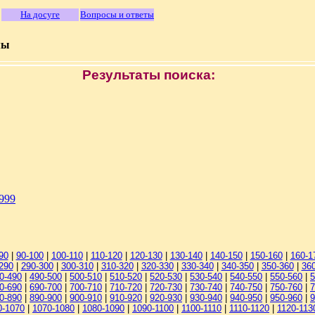
На досуге
Вопросы и ответы
мы
Результаты поиска:
1999
90
|
90-100
|
100-110
|
110-120
|
120-130
|
130-140
|
140-150
|
150-160
|
160-1
290
|
290-300
|
300-310
|
310-320
|
320-330
|
330-340
|
340-350
|
350-360
|
36
0-490
|
490-500
|
500-510
|
510-520
|
520-530
|
530-540
|
540-550
|
550-560
|
5
0-690
|
690-700
|
700-710
|
710-720
|
720-730
|
730-740
|
740-750
|
750-760
|
7
0-890
|
890-900
|
900-910
|
910-920
|
920-930
|
930-940
|
940-950
|
950-960
|
9
0-1070
|
1070-1080
|
1080-1090
|
1090-1100
|
1100-1110
|
1110-1120
|
1120-113