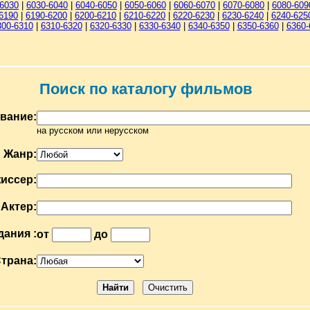
-6030
|
6030-6040
|
6040-6050
|
6050-6060
|
6060-6070
|
6070-6080
|
6080-609
6190
|
6190-6200
|
6200-6210
|
6210-6220
|
6220-6230
|
6230-6240
|
6240-625
300-6310
|
6310-6320
|
6320-6330
|
6330-6340
|
6340-6350
|
6350-6360
|
6360-
Поиск по каталогу фильмов
вание:
на русском или нерусском
Жанр:
иссер:
Актер:
дания :
от
до
трана: