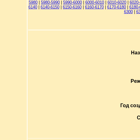
5980
|
5980-5990
|
5990-6000
|
6000-6010
|
6010-6020
|
6020
6140
|
6140-6150
|
6150-6160
|
6160-6170
|
6170-6180
|
6180-
6300
|
6
Наз
Реж
Год соз
С