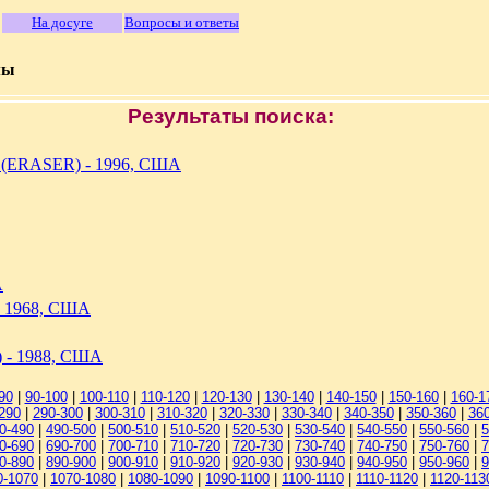
На досуге
Вопросы и ответы
мы
Результаты поиска:
(ERASER) - 1996, США
А
 1968, США
- 1988, США
90
|
90-100
|
100-110
|
110-120
|
120-130
|
130-140
|
140-150
|
150-160
|
160-1
290
|
290-300
|
300-310
|
310-320
|
320-330
|
330-340
|
340-350
|
350-360
|
36
0-490
|
490-500
|
500-510
|
510-520
|
520-530
|
530-540
|
540-550
|
550-560
|
5
0-690
|
690-700
|
700-710
|
710-720
|
720-730
|
730-740
|
740-750
|
750-760
|
7
0-890
|
890-900
|
900-910
|
910-920
|
920-930
|
930-940
|
940-950
|
950-960
|
9
0-1070
|
1070-1080
|
1080-1090
|
1090-1100
|
1100-1110
|
1110-1120
|
1120-113