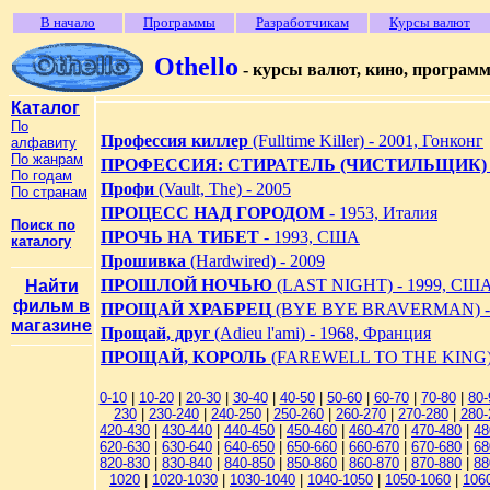
В начало
Программы
Разработчикам
Курсы валют
Othello
- курсы валют, кино, програм
Каталог
По
Профессия киллер
(Fulltime Killer) - 2001, Гонконг
алфавиту
По жанрам
ПРОФЕССИЯ: СТИРАТЕЛЬ (ЧИСТИЛЬЩИК)
По годам
Профи
(Vault, The) - 2005
По странам
ПРОЦЕСС НАД ГОРОДОМ
- 1953, Италия
Поиск по
ПРОЧЬ НА ТИБЕТ
- 1993, США
каталогу
Прошивка
(Hardwired) - 2009
ПРОШЛОЙ НОЧЬЮ
(LAST NIGHT) - 1999, СШ
Найти
фильм в
ПРОЩАЙ ХРАБРЕЦ
(BYE BYE BRAVERMAN) -
магазине
Прощай, друг
(Adieu l'ami) - 1968, Франция
ПРОЩАЙ, КОРОЛЬ
(FAREWELL TO THE KING) 
0-10
|
10-20
|
20-30
|
30-40
|
40-50
|
50-60
|
60-70
|
70-80
|
80-
230
|
230-240
|
240-250
|
250-260
|
260-270
|
270-280
|
280-
420-430
|
430-440
|
440-450
|
450-460
|
460-470
|
470-480
|
48
620-630
|
630-640
|
640-650
|
650-660
|
660-670
|
670-680
|
68
820-830
|
830-840
|
840-850
|
850-860
|
860-870
|
870-880
|
88
1020
|
1020-1030
|
1030-1040
|
1040-1050
|
1050-1060
|
106