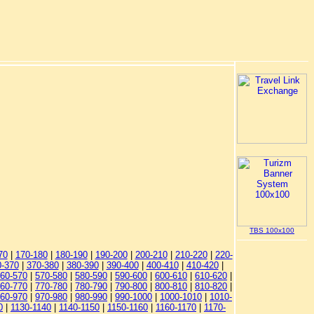
TBS 100x100
70
|
170-180
|
180-190
|
190-200
|
200-210
|
210-220
|
220-
0-370
|
370-380
|
380-390
|
390-400
|
400-410
|
410-420
|
60-570
|
570-580
|
580-590
|
590-600
|
600-610
|
610-620
|
60-770
|
770-780
|
780-790
|
790-800
|
800-810
|
810-820
|
60-970
|
970-980
|
980-990
|
990-1000
|
1000-1010
|
1010-
0
|
1130-1140
|
1140-1150
|
1150-1160
|
1160-1170
|
1170-