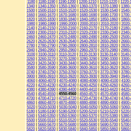
1180
|
1180-1190
|
1190-1200
|
1200-1210
|
1210-1220
|
1220-
1340
|
1340-1350
|
1350-1360
|
1360-1370
|
1370-1380
|
1380-
1500
|
1500-1510
|
1510-1520
|
1520-1530
|
1530-1540
|
1540-
1660
|
1660-1670
|
1670-1680
|
1680-1690
|
1690-1700
|
1700-
1820
|
1820-1830
|
1830-1840
|
1840-1850
|
1850-1860
|
1860-
1980
|
1980-1990
|
1990-2000
|
2000-2010
|
2010-2020
|
2020
2140
|
2140-2150
|
2150-2160
|
2160-2170
|
2170-2180
|
2180-
2300
|
2300-2310
|
2310-2320
|
2320-2330
|
2330-2340
|
2340-
2460
|
2460-2470
|
2470-2480
|
2480-2490
|
2490-2500
|
2500-
2620
|
2620-2630
|
2630-2640
|
2640-2650
|
2650-2660
|
2660-
2780
|
2780-2790
|
2790-2800
|
2800-2810
|
2810-2820
|
2820-
2940
|
2940-2950
|
2950-2960
|
2960-2970
|
2970-2980
|
2980-
3100
|
3100-3110
|
3110-3120
|
3120-3130
|
3130-3140
|
3140-
3260
|
3260-3270
|
3270-3280
|
3280-3290
|
3290-3300
|
3300-
3420
|
3420-3430
|
3430-3440
|
3440-3450
|
3450-3460
|
3460-
3580
|
3580-3590
|
3590-3600
|
3600-3610
|
3610-3620
|
3620-
3740
|
3740-3750
|
3750-3760
|
3760-3770
|
3770-3780
|
3780-
3900
|
3900-3910
|
3910-3920
|
3920-3930
|
3930-3940
|
3940-
4060
|
4060-4070
|
4070-4080
|
4080-4090
|
4090-4100
|
4100-
4220
|
4220-4230
|
4230-4240
|
4240-4250
|
4250-4260
|
4260-
4380
|
4380-4390
|
4390-4400
|
4400-4410
|
4410-4420
|
4420-
4540
|
4540-4550
|
4550-4560
|
4560-4570
|
4570-4580
|
4580-
4700
|
4700-4710
|
4710-4720
|
4720-4730
|
4730-4740
|
4740-
4860
|
4860-4870
|
4870-4880
|
4880-4890
|
4890-4900
|
4900-
5020
|
5020-5030
|
5030-5040
|
5040-5050
|
5050-5060
|
5060
5180
|
5180-5190
|
5190-5200
|
5200-5210
|
5210-5220
|
5220-
5340
|
5340-5350
|
5350-5360
|
5360-5370
|
5370-5380
|
5380-
5500
|
5500-5510
|
5510-5520
|
5520-5530
|
5530-5540
|
5540-
5660
|
5660-5670
|
5670-5680
|
5680-5690
|
5690-5700
|
5700-
5820
|
5820-5830
|
5830-5840
|
5840-5850
|
5850-5860
|
5860-