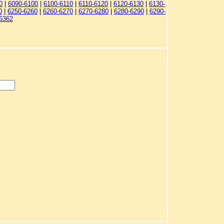
0
|
6090-6100
|
6100-6110
|
6110-6120
|
6120-6130
|
6130-
0
|
6250-6260
|
6260-6270
|
6270-6280
|
6280-6290
|
6290-
6362