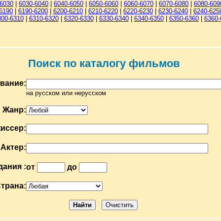
-6030
|
6030-6040
|
6040-6050
|
6050-6060
|
6060-6070
|
6070-6080
|
6080-609
6190
|
6190-6200
|
6200-6210
|
6210-6220
|
6220-6230
|
6230-6240
|
6240-625
300-6310
|
6310-6320
|
6320-6330
|
6330-6340
|
6340-6350
|
6350-6360
|
6360-
Поиск по каталогу фильмов
вание:
на русском или нерусском
Жанр:
иссер:
Актер:
дания :
от
до
трана: