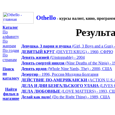
Othello
- курсы валют, кино, програм
Каталог
Результ
По
алфавиту
По
жанрам
Девушка, 3 парня и пушка
(Girl, 3 Boys and a Gun)
По годам
ДЕВЯТЫЙ КРУГ
(DEVETI KRUG) - 1960, СФРЮ
По
Девять жизней
(Unstoppable) - 2004
странам
Девять смертей ниндзя
(Nine Deaths of the Ninja) - 
Девять ярдов
(Whole Nine Yards, The) - 2000, США
Поиск
по
Дезертир
- 1996, Россия-Молдова-Болгария
каталогу
ДЕЙСТВИЕ ПО-АМЕРИКАНСКИ
(ACTION U.S.A
ДЕЛА И ДНИ БЕНГАЛЬСКОГО УЛАНА
(LIVES 
Найти
ДЕЛА ЛЮБОВНЫЕ
(LOVE MATTERS) - 1993, С
фильм в
Делай как надо!
(Do the Right Thing) - 1989, США
магазине