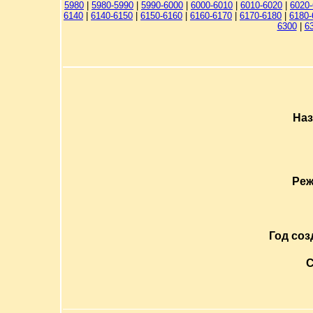
5980
|
5980-5990
|
5990-6000
|
6000-6010
|
6010-6020
|
6020
6140
|
6140-6150
|
6150-6160
|
6160-6170
|
6170-6180
|
6180-
6300
|
6
Наз
Реж
Год соз
С