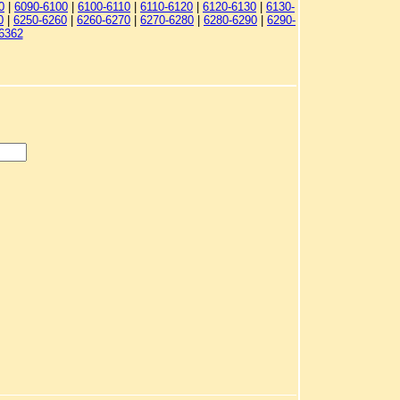
0
|
6090-6100
|
6100-6110
|
6110-6120
|
6120-6130
|
6130-
0
|
6250-6260
|
6260-6270
|
6270-6280
|
6280-6290
|
6290-
6362