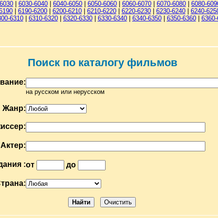
-6030
|
6030-6040
|
6040-6050
|
6050-6060
|
6060-6070
|
6070-6080
|
6080-609
6190
|
6190-6200
|
6200-6210
|
6210-6220
|
6220-6230
|
6230-6240
|
6240-625
300-6310
|
6310-6320
|
6320-6330
|
6330-6340
|
6340-6350
|
6350-6360
|
6360-
Поиск по каталогу фильмов
вание:
на русском или нерусском
Жанр:
иссер:
Актер:
дания :
от
до
трана: