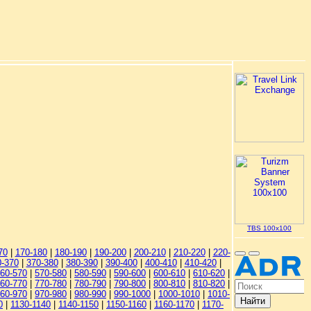
TBS 100x100
70
|
170-180
|
180-190
|
190-200
|
200-210
|
210-220
|
220-
0-370
|
370-380
|
380-390
|
390-400
|
400-410
|
410-420
|
60-570
|
570-580
|
580-590
|
590-600
|
600-610
|
610-620
|
60-770
|
770-780
|
780-790
|
790-800
|
800-810
|
810-820
|
60-970
|
970-980
|
980-990
|
990-1000
|
1000-1010
|
1010-
0
|
1130-1140
|
1140-1150
|
1150-1160
|
1160-1170
|
1170-