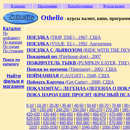
В начало
Программы
Разработчикам
Курсы валют
Othello
- курсы валют, кино, програм
Каталог
По
ПОЕЗДКА
(TRIP, THE) - 1967, США
алфавиту
По жанрам
ПОЕЗДКА
(VIAJE, EL) - 1992, Аргентина
По годам
ПОЕЗДКА С ДЬЯВОЛОМ
(RIDE WITH THE DEVI
По странам
Пожарный пес
(Firehouse dog) - 2007
Поиск по
ПОЖИРАТЕЛЬ ТЫКВ
(PUMPKIN EATER, THE) -
каталогу
Поиски во времени
(Timequest) - 2002, США
ПОЙМАННАЯ
(CAUGHT) - 1949, США
Найти
фильм в
Поймать Картера
(Get Carter) - 2000, США
магазине
ПОКAХОНТАС: ЛЕГЕНДА (ЛЕГЕНДА О ПОК
ПОКА НАРОД ЕЩЕ ПРОСИТ (КРАСНЫЙ ПС
0-10
|
10-20
|
20-30
|
30-40
|
40-50
|
50-60
|
60-70
|
70-80
|
80-
230
|
230-240
|
240-250
|
250-260
|
260-270
|
270-280
|
280-
420-430
|
430-440
|
440-450
|
450-460
|
460-470
|
470-480
|
48
620-630
|
630-640
|
640-650
|
650-660
|
660-670
|
670-680
|
68
820-830
|
830-840
|
840-850
|
850-860
|
860-870
|
870-880
|
88
1020
|
1020-1030
|
1030-1040
|
1040-1050
|
1050-1060
|
106