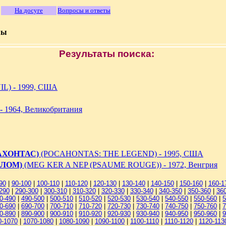
На досуге
Вопросы и ответы
мы
Результаты поиска:
L) - 1999, США
 1964, Великобритания
АХОНТАС)
(POCAHONTAS: THE LEGEND) - 1995, США
АЛОМ)
(MEG KER A NEP (PSAUME ROUGE)) - 1972, Венгрия
90
|
90-100
|
100-110
|
110-120
|
120-130
|
130-140
|
140-150
|
150-160
|
160-1
290
|
290-300
|
300-310
|
310-320
|
320-330
|
330-340
|
340-350
|
350-360
|
36
0-490
|
490-500
|
500-510
|
510-520
|
520-530
|
530-540
|
540-550
|
550-560
|
5
0-690
|
690-700
|
700-710
|
710-720
|
720-730
|
730-740
|
740-750
|
750-760
|
7
0-890
|
890-900
|
900-910
|
910-920
|
920-930
|
930-940
|
940-950
|
950-960
|
9
0-1070
|
1070-1080
|
1080-1090
|
1090-1100
|
1100-1110
|
1110-1120
|
1120-113