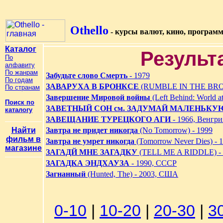
Othello
- курсы валют, кино, програм
Каталог
Результ
По
алфавиту
По жанрам
Забудьте слово Смерть
- 1979
По годам
ЗАВАРУХА В БРОНКСЕ
(RUMBLE IN THE BRONX
По странам
Завершение Мировой войны
(Left Behind: World a
Поиск по
ЗАВЕТНЫЙ СОН см. ЗАДУМАЙ МАЛЕНЬКУ
каталогу
ЗАВЕЩАНИЕ ТУРЕЦКОГО АГИ
- 1966, Венгри
Найти
Завтра не придет никогда
(No Tomorrow) - 1999
фильм в
Завтра не умрет никогда
(Tomorrow Never Dies) -
магазине
ЗАГАДЙ МНЕ ЗАГАДКУ
(TELL ME A RIDDLE) -
ЗАГАДКА ЭНДХАУЗА
- 1990, СССР
Загнанный
(Hunted, The) - 2003, США
0-10
|
10-20
|
20-30
|
3