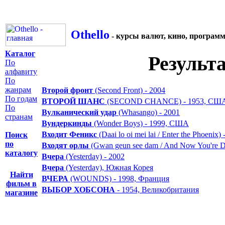
Othello
- курсы валют, кино, програм
Каталог
Результ
По
алфавиту
По
жанрам
Второй фронт
(Second Front) - 2004
По годам
ВТОРОЙ ШАНС
(SECOND CHANCE) - 1953, СШ
По
Вулканический удар
(Whasango) - 2001
странам
Вундеркинды
(Wonder Boys) - 1999, США
Входит Феникс
(Daai lo oi mei lai / Enter the Phoenix)
Поиск
по
Входят орлы
(Gwan geun see dam / And Now You're D
каталогу
Вчера
(Yesterday) - 2002
Вчера
(Yesterday), Южная Корея
Найти
ВЧЕРА
(WOUNDS) - 1998, Франция
фильм в
ВЫБОР ХОБСОНА
- 1954, Великобритания
магазине