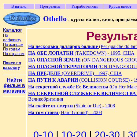
В начало
Программы
Разработчикам
Курсы валют
Othello
- курсы валют, кино, програм
Каталог
Результ
По
алфавиту
По жанрам
На несколько долларов больше
(Per qualche dolla
По годам
НА ОБЕ ЛОПАТКИ
(TAKEDOWN) - 1995, США
По странам
НА ОПАСНОЙ ЗЕМЛЕ
(ON DANGEROUS GROUND)
Поиск по
НА ОПАСНОЙ ТЕРРИТОРИИ
(ON DANGEROUS
каталогу
НА ПРЕДЕЛЕ
(OVERDRIVE) - 1997, США
Найти
НА ПУТИ К АВАРИИ
(COLLISION COURSE) - 1
фильм в
На секретной службе Ее Величества
(On Her Majes
магазине
НА СЕКРЕТНОЙ СЛУЖБЕ ЕЕ ВЕЛИЧЕСТВА
Великобритания
На скейте от смерти
(Skate or Die) - 2008
На том стоим
(Hard Ground) - 2003
0-10
|
10-20
|
20-30
|
3