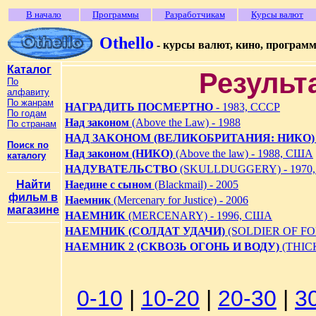
В начало
Программы
Разработчикам
Курсы валют
Othello
- курсы валют, кино, програм
Каталог
Результ
По
алфавиту
По жанрам
НАГРАДИТЬ ПОСМЕРТНО
- 1983, СССР
По годам
Над законом
(Above the Law) - 1988
По странам
НАД ЗАКОНОМ (ВЕЛИКОБРИТАНИЯ: НИКО)
Поиск по
Над законом (НИКО)
(Above the law) - 1988, США
каталогу
НАДУВАТЕЛЬСТВО
(SKULLDUGGERY) - 1970
Найти
Наедине с сыном
(Blackmail) - 2005
фильм в
Наемник
(Mercenary for Justice) - 2006
магазине
НАЕМНИК
(MERCENARY) - 1996, США
НАЕМНИК (СОЛДАТ УДАЧИ)
(SOLDIER OF FO
НАЕМНИК 2 (СКВОЗЬ ОГОНЬ И ВОДУ)
(THICK
0-10
|
10-20
|
20-30
|
3