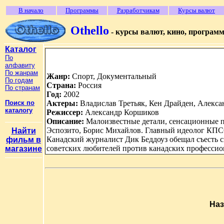
В начало
Программы
Разработчикам
Курсы валют
Othello
- курсы валют, кино, програм
Каталог
По
алфавиту
По жанрам
Жанр:
Спорт, Документальный
По годам
Страна:
Россия
По странам
Год:
2002
Поиск по
Актеры:
Владислав Третьяк, Кен Драйден, Алекс
каталогу
Режиссер:
Александр Коршиков
Описание:
Малоизвестные детали, сенсационные п
Эспозито, Борис Михайлов. Главный идеолог КПСС
Найти
Канадский журналист Дик Беддоуз обещал съесть св
фильм в
советских любителей против канадских профессион
магазине
Наз