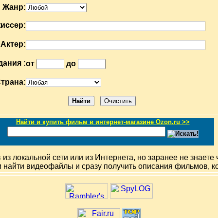
Жанр:
иссер:
Актер:
дания :
от
до
трана:
Найти и купить фильм в интернет-магазине Ozon.ru >>
з локальной сети или из Интернета, но заранее не знаете 
м найти видеофайлы и сразу получить описания фильмов, к