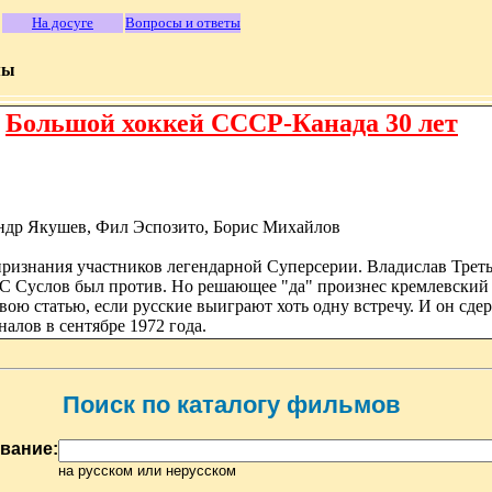
На досуге
Вопросы и ответы
мы
Большой хоккей СССР-Канада 30 лет
андр Якушев, Фил Эспозито, Борис Михайлов
ризнания участников легендарной Суперсерии. Владислав Трет
 Суслов был против. Но решающее "да" произнес кремлевский 
ою статью, если русские выиграют хоть одну встречу. И он сде
алов в сентябре 1972 года.
Поиск по каталогу фильмов
вание:
на русском или нерусском