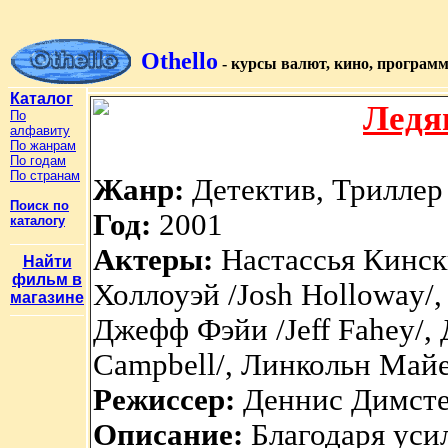
Othello
- курсы валют, кино, програм
Каталог
Ледя
По
алфавиту
По жанрам
По годам
По странам
Жанр:
Детектив, Триллер
Поиск по
Год:
2001
каталогу
Актеры:
Настассья Кински
Найти
фильм в
Холлоуэй /Josh Holloway/,
магазине
Джефф Фэйи /Jeff Fahey/,
Campbell/, Линкольн Майе
Режиссер:
Деннис Димстер
Описание:
Благодаря уси