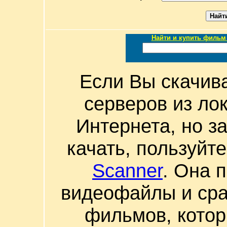
Найти и купить фильм 
Если Вы скачив
серверов из ло
Интернета, но з
качать, пользуйт
Scanner
. Она 
видеофайлы и сра
фильмов, котор