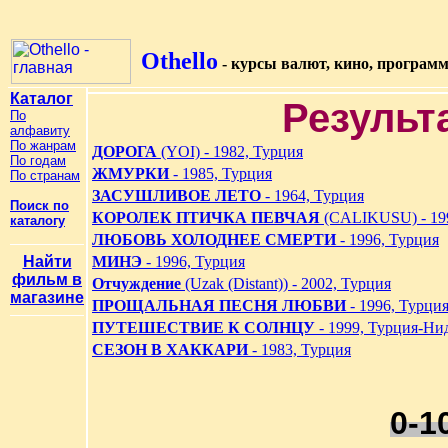
Othello
- курсы валют, кино, програм
Каталог
Результ
По
алфавиту
По жанрам
ДОРОГА
(YOI) - 1982, Турция
По годам
ЖМУРКИ
- 1985, Турция
По странам
ЗАСУШЛИВОЕ ЛЕТО
- 1964, Турция
Поиск по
КОРОЛЕК ПТИЧКА ПЕВЧАЯ
(CALIKUSU) - 199
каталогу
ЛЮБОВЬ ХОЛОДНЕЕ СМЕРТИ
- 1996, Турция
Найти
МИНЭ
- 1996, Турция
фильм в
Отчуждение
(Uzak (Distant)) - 2002, Турция
магазине
ПРОЩАЛЬНАЯ ПЕСНЯ ЛЮБВИ
- 1996, Турци
ПУТЕШЕСТВИЕ К СОЛНЦУ
- 1999, Турция-Ни
СЕЗОН В ХАККАРИ
- 1983, Турция
0-1