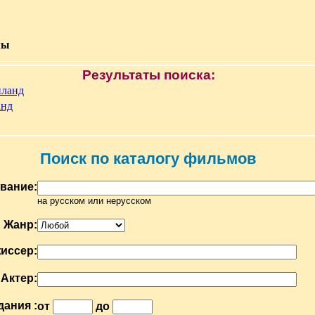
мы
Результаты поиска:
йланд
анд
Поиск по каталогу фильмов
вание:
на русском или нерусском
Жанр:
иссер:
Актер:
дания :
от
до