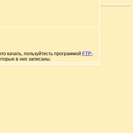
что качать, пользуйтесть программой
FTP-
оторые в них записаны.