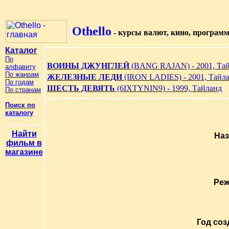
Othello
- курсы валют, кино, програм
Каталог
По
ВОИНЫ ДЖУНГЛЕЙ
(BANG RAJAN) - 2001, Та
алфавиту
По жанрам
ЖЕЛЕЗНЫЕ ЛЕДИ
(IRON LADIES) - 2001, Тайл
По годам
ШЕСТЬ ДЕВЯТЬ
(6IXTYNIN9) - 1999, Тайланд
По странам
Поиск по
каталогу
Найти
Наз
фильм в
магазине
Реж
Год соз