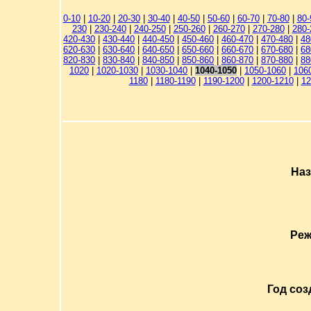
0-10
|
10-20
|
20-30
|
30-40
|
40-50
|
50-60
|
60-70
|
70-80
|
80-
230
|
230-240
|
240-250
|
250-260
|
260-270
|
270-280
|
280-
420-430
|
430-440
|
440-450
|
450-460
|
460-470
|
470-480
|
48
620-630
|
630-640
|
640-650
|
650-660
|
660-670
|
670-680
|
68
820-830
|
830-840
|
840-850
|
850-860
|
860-870
|
870-880
|
88
1020
|
1020-1030
|
1030-1040
|
1040-1050
|
1050-1060
|
106
1180
|
1180-1190
|
1190-1200
|
1200-1210
|
12
Наз
Реж
Год соз