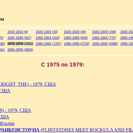
мы
1915-1919 (9)
1920-1924 (30)
1925-1929 (49)
1930-1934 (158)
1935-193
70)
1945-1949 (367)
1950-1954 (519)
1955-1959 (643)
1960-1964 (772)
1965-196
190)
1975-1979
(1301)
1980-1984 (1767)
1985-1989 (2732)
1990-1994 (4398)
1995-199
011)
2005-2009 (2804)
C 1975 по 1979:
RIGHT, THE) - 1979, США
, США
 - 1979, США
 США
 Италия
РАНКЕНСТОУНА
(FLINTSTONES MEET ROCKULA AND FRA