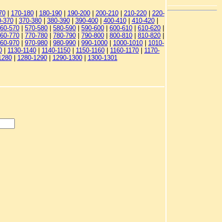
70
|
170-180
|
180-190
|
190-200
|
200-210
|
210-220
|
220-
0-370
|
370-380
|
380-390
|
390-400
|
400-410
|
410-420
|
60-570
|
570-580
|
580-590
|
590-600
|
600-610
|
610-620
|
60-770
|
770-780
|
780-790
|
790-800
|
800-810
|
810-820
|
60-970
|
970-980
|
980-990
|
990-1000
|
1000-1010
|
1010-
0
|
1130-1140
|
1140-1150
|
1150-1160
|
1160-1170
|
1170-
1280
|
1280-1290
|
1290-1300
|
1300-1301