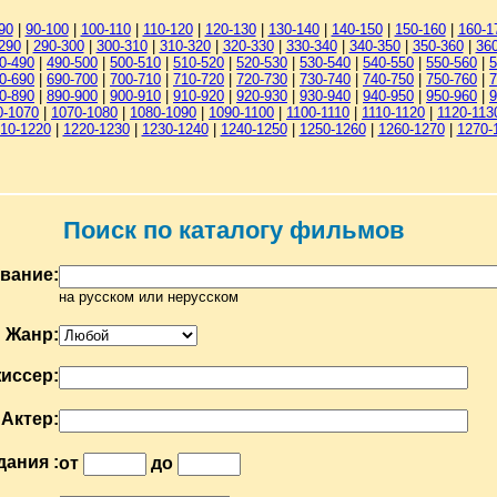
90
|
90-100
|
100-110
|
110-120
|
120-130
|
130-140
|
140-150
|
150-160
|
160-1
290
|
290-300
|
300-310
|
310-320
|
320-330
|
330-340
|
340-350
|
350-360
|
36
0-490
|
490-500
|
500-510
|
510-520
|
520-530
|
530-540
|
540-550
|
550-560
|
5
0-690
|
690-700
|
700-710
|
710-720
|
720-730
|
730-740
|
740-750
|
750-760
|
7
0-890
|
890-900
|
900-910
|
910-920
|
920-930
|
930-940
|
940-950
|
950-960
|
9
0-1070
|
1070-1080
|
1080-1090
|
1090-1100
|
1100-1110
|
1110-1120
|
1120-113
10-1220
|
1220-1230
|
1230-1240
|
1240-1250
|
1250-1260
|
1260-1270
|
1270-
Поиск по каталогу фильмов
вание:
на русском или нерусском
Жанр:
иссер:
Актер:
дания :
от
до