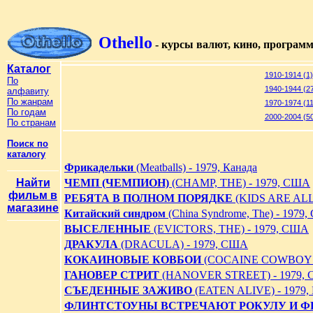
Othello
- курсы валют, кино, програм
Каталог
1910-1914 (1)
По
1940-1944 (2
алфавиту
По жанрам
1970-1974 (1
По годам
2000-2004 (5
По странам
Поиск по
каталогу
Фрикадельки
(Meatballs) - 1979, Канада
Найти
ЧЕМП (ЧЕМПИОН)
(CHAMP, THE) - 1979, США
фильм в
РЕБЯТА В ПОЛНОМ ПОРЯДКЕ
(KIDS ARE ALL
магазине
Китайский синдром
(China Syndrome, The) - 1979
ВЫСЕЛЕННЫЕ
(EVICTORS, THE) - 1979, США
ДРАКУЛА
(DRACULA) - 1979, США
КОКАИНОВЫЕ КОВБОИ
(COCAINE COWBOYS)
ГАНОВЕР СТРИТ
(HANOVER STREET) - 1979,
СЪЕДЕННЫЕ ЗАЖИВО
(EATEN ALIVE) - 1979,
ФЛИНТСТОУНЫ ВСТРЕЧАЮТ РОКУЛУ И Ф