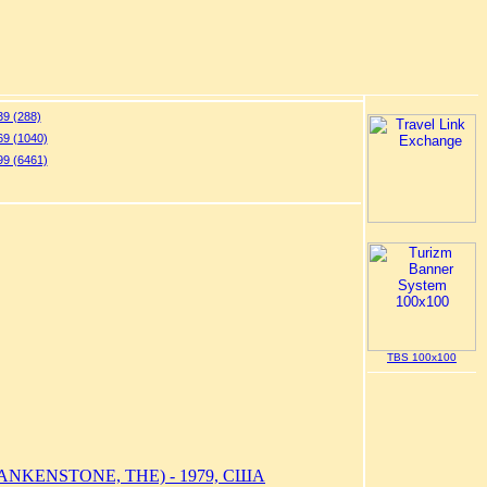
9 (288)
9 (1040)
9 (6461)
TBS 100x100
NKENSTONE, THE) - 1979, США