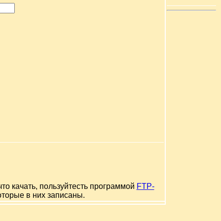
что качать, пользуйтесть программой
FTP-
оторые в них записаны.