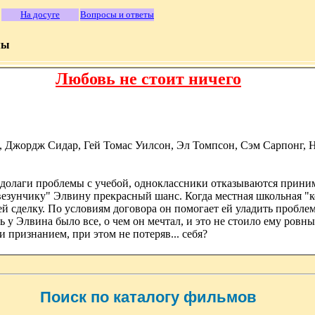
На досуге
Вопросы и ответы
мы
Любовь не стоит ничего
, Джордж Сидар, Гей Томас Уилсон, Эл Томпсон, Сэм Сарпонг,
долаги проблемы с учебой, одноклассники отказываются принима
"везунчику" Элвину прекрасный шанс. Когда местная школьная "
й сделку. По условиям договора он помогает ей уладить проблем
ь у Элвина было все, о чем он мечтал, и это не стоило ему ровн
признанием, при этом не потеряв... себя?
Поиск по каталогу фильмов