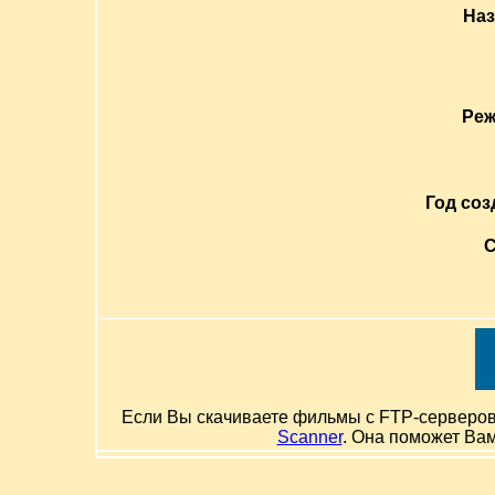
Наз
Реж
Год соз
С
Если Вы скачиваете фильмы с FTP-серверов и
Scanner
. Она поможет Ва