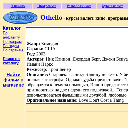
В начало
Программы
Разработчикам
Курсы валют
Othello
- курсы валют, кино, програм
Каталог
По
алфавиту
По жанрам
Жанр:
Комедия
По годам
Страна:
США
По странам
Год:
2003
Поиск по
Актеры:
Ник Кэннон, Джордан Берг, Джеки Бенуа
каталогу
Имани Паркс
Режиссер:
Трой Бейер
Описание:
Старшекласснику Элвину не везет. У бе
Найти
полная катастрофа! Однако судьба предоставляет 
фильм в
обращается к нему за помощью, Элвин предлагает е
магазине
притвориться на две недели его подружкой... Тепер
довольствоваться фальшивыми дружбой, любовью и 
Оригинальное название:
Love Don't Cost a Thing