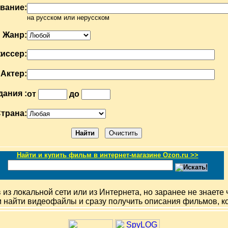
вание:
на русском или нерусском
Жанр:
иссер:
Актер:
дания :
от
до
трана:
Найти и купить фильм в интернет-магазине Ozon.ru >>
з локальной сети или из Интернета, но заранее не знаете 
м найти видеофайлы и сразу получить описания фильмов, к