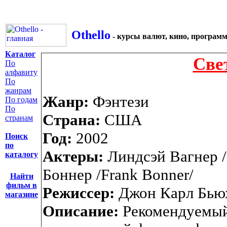
Othello
- курсы валют, кино, програм
Каталог
Cвет
По
алфавиту
По
жанрам
Жанр:
Фэнтези
По годам
По
Страна:
США
странам
Год:
2002
Поиск
по
Актеры:
Линдсэй Вагнер /
каталогу
Боннер /Frank Bonner/
Найти
фильм в
Режиссер:
Джон Карл Бьюхл
магазине
Описание:
Рекомендуемый