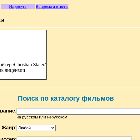
На досуге
Вопросы и ответы
мы
ер /Christian Slater/
ль лицензии
Поиск по каталогу фильмов
вание:
на русском или нерусском
Жанр:
иссер: