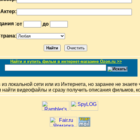
Актер:
дания :
от
до
трана:
Найти и купить фильм в интернет-магазине Ozon.ru >>
з локальной сети или из Интернета, но заранее не знаете 
м найти видеофайлы и сразу получить описания фильмов, к