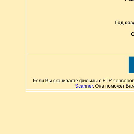
Год соз
С
Если Вы скачиваете фильмы с FTP-серверов и
Scanner
. Она поможет Ва