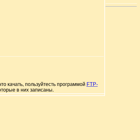
что качать, пользуйтесть программой
FTP-
оторые в них записаны.