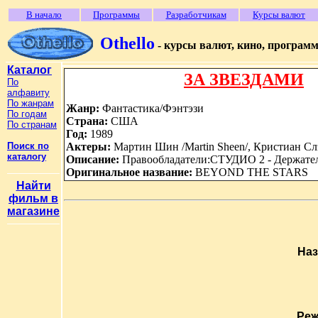
В начало
Программы
Разработчикам
Курсы валют
Othello
- курсы валют, кино, програм
Каталог
ЗА ЗВЕЗДАМИ
По
алфавиту
По жанрам
Жанр:
Фантастика/Фэнтэзи
По годам
Страна:
США
По странам
Год:
1989
Поиск по
Актеры:
Мартин Шин /Martin Sheen/, Кристиан Слэйт
каталогу
Описание:
Правообладатели:СТУДИО 2 - Держате
Оригинальное название:
BEYOND THE STARS
Найти
фильм в
магазине
Наз
Реж