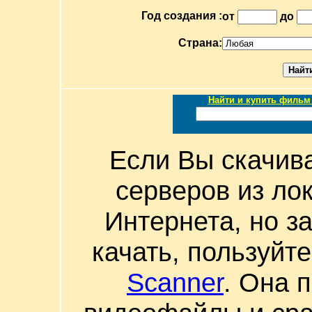
Год создания :
от
до
Страна:
Найти и купить фильм 
Если Вы скачив
серверов из ло
Интернета, но з
качать, пользуйт
Scanner
. Она 