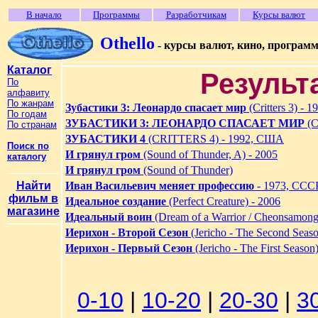
В начало
Программы
Разработчикам
Курсы валют
Othello
- курсы валют, кино, програм
Каталог
Результ
По
алфавиту
По жанрам
Зубастики 3: Леонардо спасает мир
(Critters 3) - 1
По годам
ЗУБАСТИКИ 3: ЛЕОНАРДО СПАСАЕТ МИР
(C
По странам
ЗУБАСТИКИ 4
(CRITTERS 4) - 1992, США
Поиск по
И грянул гром
(Sound of Thunder, A) - 2005
каталогу
И грянул гром
(Sound of Thunder)
Найти
Иван Васильевич меняет профессию
- 1973, ССС
фильм в
Идеальное создание
(Perfect Creature) - 2006
магазине
Идеальный воин
(Dream of a Warrior / Cheonsamong
Иерихон - Второй Сезон
(Jericho - The Second Seaso
Иерихон - Первый Сезон
(Jericho - The First Season
0-10
|
10-20
|
20-30
|
3