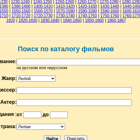
1230
|
1230-1240
|
1240-1250
|
1250-1260
|
1260-1270
|
1270-1280
|
1280-129
1390
|
1390-1400
|
1400-1410
|
1410-1420
|
1420-1430
|
1430-1440
|
1440-145
1550
|
1550-1560
|
1560-1570
|
1570-1580
|
1580-1590
|
1590-1600
|
1600-161
1710
|
1710-1720
|
1720-1730
|
1730-1740
|
1740-1750
|
1750-1760
|
1760-177
1820
|
1820-1830
|
1830-1840
|
1840-1850
|
1850-1860
|
1860-1867
Поиск по каталогу фильмов
вание:
на русском или нерусском
Жанр:
иссер:
Актер:
дания :
от
до
трана: