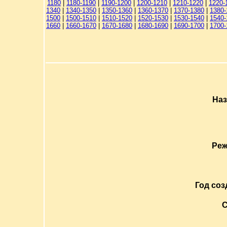
1180
|
1180-1190
|
1190-1200
|
1200-1210
|
1210-1220
|
1220-
1340
|
1340-1350
|
1350-1360
|
1360-1370
|
1370-1380
|
1380-
1500
|
1500-1510
|
1510-1520
|
1520-1530
|
1530-1540
|
1540-
1660
|
1660-1670
|
1670-1680
|
1680-1690
|
1690-1700
|
1700-
Наз
Реж
Год соз
С