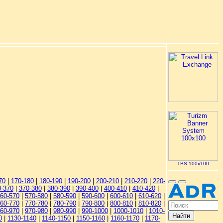
TBS 100x100
70
|
170-180
|
180-190
|
190-200
|
200-210
|
210-220
|
220-
0-370
|
370-380
|
380-390
|
390-400
|
400-410
|
410-420
|
60-570
|
570-580
|
580-590
|
590-600
|
600-610
|
610-620
|
60-770
|
770-780
|
780-790
|
790-800
|
800-810
|
810-820
|
60-970
|
970-980
|
980-990
|
990-1000
|
1000-1010
|
1010-
0
|
1130-1140
|
1140-1150
|
1150-1160
|
1160-1170
|
1170-