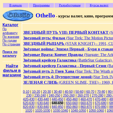
В начало
Программы
Разработчикам
Курсы валют
Othello
- курсы валют, кино, програм
Каталог
По
ЗВЕЗДНЫЙ ПУТЬ VIII: ПЕРВЫЙ КОНТАКТ
(S
алфавиту
По жанрам
Звездный путь: Фильм
(Star Trek: The Motion Pictur
По годам
ЗВЕЗДНЫЙ РЫЦАРЬ
(STAR KNIGHT) - 1991, 
По странам
Звёздные войны: Эпизод Первый - Буря в стака
Поиск по
Звёздные Врата: Ковчег Правды
(Stargate: The Ark
каталогу
Звёздный крейсер Галактика
(BattleStar Galactica)
Звёздный крейсер Галактика - Первый Сезон
(Bat
Найти
фильм в
Звёздный путь 2: Гнев Хана
(Star Trek: The Wrath 
магазине
Звёздный путь 4: Путешествие домой
(Star Trek I
ЗЕЛЕНАЯ СЛИЗЬ
(GREEN SLIME, THE) - 1969,
0-10
|
10-20
|
20-30
|
30-40
|
40-50
|
50-60
|
60-70
|
70-80
|
80-
230
|
230-240
|
240-250
|
250-260
|
260-270
|
270-280
|
280-
420-430
|
430-440
|
440-450
|
450-460
|
460-470
|
470-480
|
48
620-630
|
630-640
|
640-650
|
650-660
|
660-670
|
670-680
|
68
820-830
|
830-840
|
840-850
|
850-860
|
860-870
|
870-880
|
88
1020
|
1020-1030
|
1030-1040
|
1040-1050
|
1050-1060
|
106