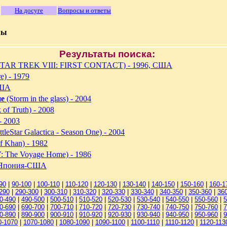
На досуге
Вопросы и ответы
мы
Результаты поиска:
TAR TREK VIII: FIRST CONTACT) - 1996, США
e) - 1979
США
не
(Storm in the glass) - 2004
 of Truth) - 2008
 - 2003
tleStar Galactica - Season One) - 2004
of Khan) - 1982
V: The Voyage Home) - 1986
 Япония-США
90
|
90-100
|
100-110
|
110-120
|
120-130
|
130-140
|
140-150
|
150-160
|
160-1
290
|
290-300
|
300-310
|
310-320
|
320-330
|
330-340
|
340-350
|
350-360
|
36
0-490
|
490-500
|
500-510
|
510-520
|
520-530
|
530-540
|
540-550
|
550-560
|
5
0-690
|
690-700
|
700-710
|
710-720
|
720-730
|
730-740
|
740-750
|
750-760
|
7
0-890
|
890-900
|
900-910
|
910-920
|
920-930
|
930-940
|
940-950
|
950-960
|
9
0-1070
|
1070-1080
|
1080-1090
|
1090-1100
|
1100-1110
|
1110-1120
|
1120-113