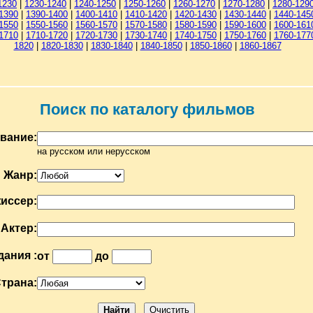
1230
|
1230-1240
|
1240-1250
|
1250-1260
|
1260-1270
|
1270-1280
|
1280-129
1390
|
1390-1400
|
1400-1410
|
1410-1420
|
1420-1430
|
1430-1440
|
1440-145
1550
|
1550-1560
|
1560-1570
|
1570-1580
|
1580-1590
|
1590-1600
|
1600-161
1710
|
1710-1720
|
1720-1730
|
1730-1740
|
1740-1750
|
1750-1760
|
1760-177
1820
|
1820-1830
|
1830-1840
|
1840-1850
|
1850-1860
|
1860-1867
Поиск по каталогу фильмов
вание:
на русском или нерусском
Жанр:
иссер:
Актер:
дания :
от
до
трана: