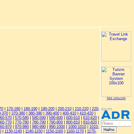
TBS 100x100
70
|
170-180
|
180-190
|
190-200
|
200-210
|
210-220
|
220-
0-370
|
370-380
|
380-390
|
390-400
|
400-410
|
410-420
|
60-570
|
570-580
|
580-590
|
590-600
|
600-610
|
610-620
|
60-770
|
770-780
|
780-790
|
790-800
|
800-810
|
810-820
|
60-970
|
970-980
|
980-990
|
990-1000
|
1000-1010
|
1010-
0
|
1130-1140
|
1140-1150
|
1150-1160
|
1160-1170
|
1170-