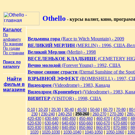
Othello
- курсы валют, кино, програм
Каталог
По
Ведьмина гора
(Race to Witch Mountain) - 2009
алфавиту
По жанрам
ВЕЛИКИЙ МЕРЛИН
(MERLIN) - 1996, США-Вел
По годам
Великий Мерлин
(Merlin) - 1998
По странам
ВЕСЕЛЕНЬКОЕ КЛАДБИЩЕ
(CEMETERY HIGH
Поиск по
Вечно молодой
(Forever Young) - 1992, США
каталогу
Вечное сияние страсти
(Eternal Sunshine of the Spot
ВЗРЫВНОЙ ЭФФЕКТ
(BOMBSHELL) - 1997, 
Найти
фильм в
Видеодром
(Videodrome) - 1983, Канада
магазине
Видеодром (Кроненберг)
(Videodrome) - 1983, Кан
ВИЗИТЕР
(VISITOR) - 1998, США
0-10
|
10-20
|
20-30
|
30-40
|
40-50
|
50-60
|
60-70
|
70-80
|
80-
230
|
230-240
|
240-250
|
250-260
|
260-270
|
270-280
|
280-
420-430
|
430-440
|
440-450
|
450-460
|
460-470
|
470-480
|
48
620-630
|
630-640
|
640-650
|
650-660
|
660-670
|
670-680
|
68
820-830
|
830-840
|
840-850
|
850-860
|
860-870
|
870-880
|
88
1020
|
1020-1030
|
1030-1040
|
1040-1050
|
1050-1060
|
106