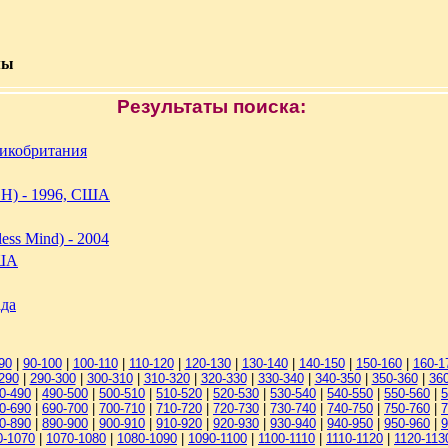
мы
Результаты поиска:
икобритания
) - 1996, США
less Mind) - 2004
США
ада
90
|
90-100
|
100-110
|
110-120
|
120-130
|
130-140
|
140-150
|
150-160
|
160-1
290
|
290-300
|
300-310
|
310-320
|
320-330
|
330-340
|
340-350
|
350-360
|
36
0-490
|
490-500
|
500-510
|
510-520
|
520-530
|
530-540
|
540-550
|
550-560
|
5
0-690
|
690-700
|
700-710
|
710-720
|
720-730
|
730-740
|
740-750
|
750-760
|
7
0-890
|
890-900
|
900-910
|
910-920
|
920-930
|
930-940
|
940-950
|
950-960
|
9
0-1070
|
1070-1080
|
1080-1090
|
1090-1100
|
1100-1110
|
1110-1120
|
1120-113