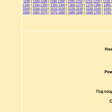
1180
|
1180-1190
|
1190-1200
|
1200-1210
|
1210-1220
|
1220-
1340
|
1340-1350
|
1350-1360
|
1360-1370
|
1370-1380
|
1380-
1500
|
1500-1510
|
1510-1520
|
1520-1530
|
1530-1540
|
1540-
1660
|
1660-1670
|
1670-1680
|
1680-1690
|
1690-1700
|
1700-
Наз
Реж
Год соз
С