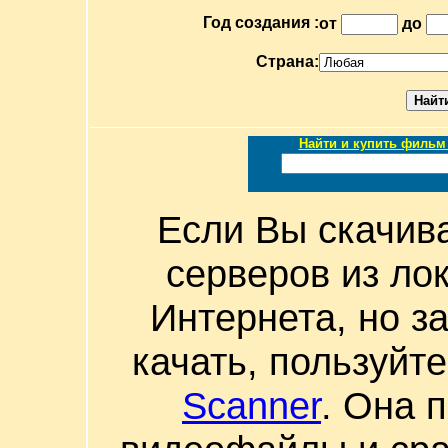
Год создания :
от
до
Страна:
Найти и купить фильм 
Если Вы скачив
серверов из ло
Интернета, но з
качать, пользуйт
Scanner
. Она 