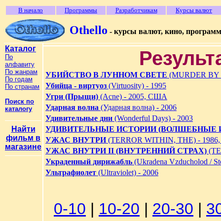
В начало
Программы
Разработчикам
Курсы валют
Othello
- курсы валют, кино, програм
Каталог
Результ
По
алфавиту
По жанрам
УБИЙСТВО В ЛУННОМ СВЕТЕ
(MURDER BY 
По годам
Убийца - виртуоз
(Virtuosity) - 1995
По странам
Угри (Прыщи)
(Acne) - 2005, США
Поиск по
Ударная волна
(Ударная волна) - 2006
каталогу
Удивительные дни
(Wonderful Days) - 2003
Найти
УДИВИТЕЛЬНЫЕ ИСТОРИИ (ВОЛШЕБНЫЕ 
фильм в
УЖАС ВНУТРИ
(TERROR WITHIN, THE) - 1986
магазине
УЖАС ВНУТРИ II (ВНУТРЕННИЙ СТРАХ)
(TE
Украденный дирижабль
(Ukradena Vzducholod / Sto
Ультрафиолет
(Ultraviolet) - 2006
0-10
|
10-20
|
20-30
|
3