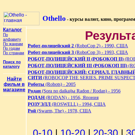
Othello
- курсы валют, кино, програм
Каталог
Результ
По
алфавиту
По жанрам
Робот-полицейский 2
(RoboCop 2) - 1990, США
По годам
Робот-полицейский 3
(RoboCop 3) - 1993, США
По странам
РОБОТ-ПОЛИЦЕЙСКИЙ II (РОБОКОП II)
(ROB
Поиск по
РОБОТ-ПОЛИЦЕЙСКИЙ III (РОБОКОП III)
(RO
каталогу
РОБОТ-ПОЛИЦЕЙСКИЙ: СЕРИАЛ. ГЛАВНЫЙ
СИТИ
(ROBOCOP THE SERIES. PRIME SUSPECT 
Найти
фильм в
Роботы
(Robots) - 2005
магазине
Родан
(Sora no daikaijы Radon / Rodan) - 1956
РОДАН
(RODAN) - 1956, Япония
РОЗУЭЛЛ
(ROSWELL) - 1994, США
Рой
(Swarm, The) - 1978, США
0-10
|
10-20
|
20-30
|
3