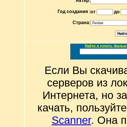
Актер:
Год создания :
от
до
Страна:
Найти и купить фильм 
Если Вы скачив
серверов из ло
Интернета, но з
качать, пользуйт
Scanner
. Она 