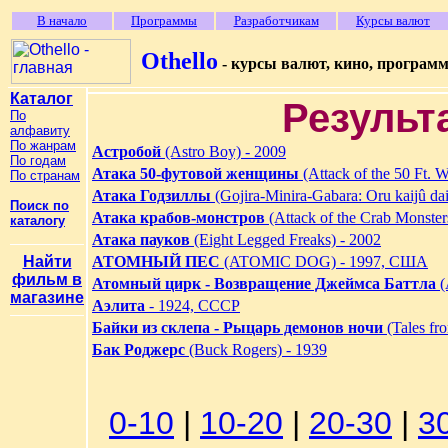
В начало
Программы
Разработчикам
Курсы валют
Othello
- курсы валют, кино, програм
Каталог
Результ
По
алфавиту
По жанрам
Астробой
(Astro Boy) - 2009
По годам
Атака 50-футовой женщины
(Attack of the 50 Ft. 
По странам
Атака Годзиллы
(Gojira-Minira-Gabara: Oru kaijû dai
Поиск по
Атака крабов-монстров
(Attack of the Crab Monster
каталогу
Атака пауков
(Eight Legged Freaks) - 2002
Найти
АТОМНЫЙ ПЕС
(ATOMIC DOG) - 1997, США
фильм в
Атомный цирк - Возвращение Джеймса Баттла
(
магазине
Аэлита
- 1924, СССР
Байки из склепа - Рыцарь демонов ночи
(Tales fr
Бак Роджерс
(Buck Rogers) - 1939
0-10
|
10-20
|
20-30
|
3