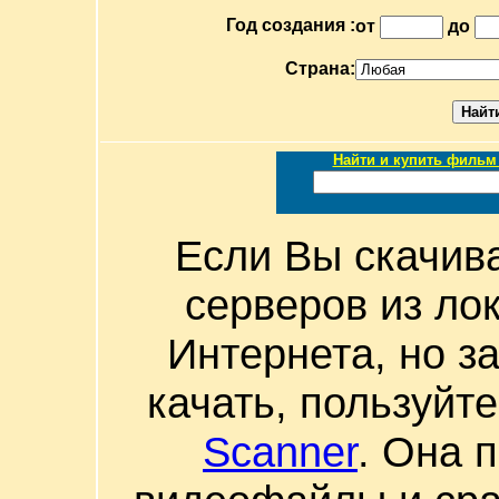
Год создания :
от
до
Страна:
Найти и купить фильм 
Если Вы скачив
серверов из ло
Интернета, но з
качать, пользуйт
Scanner
. Она 