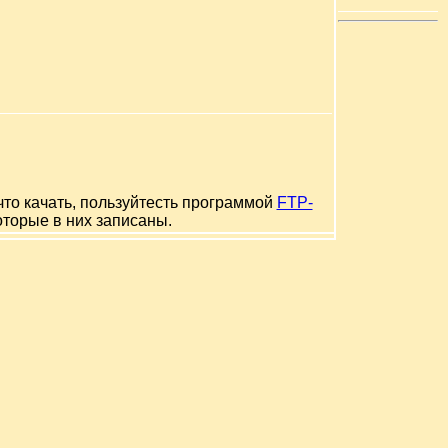
что качать, пользуйтесть программой
FTP-
оторые в них записаны.