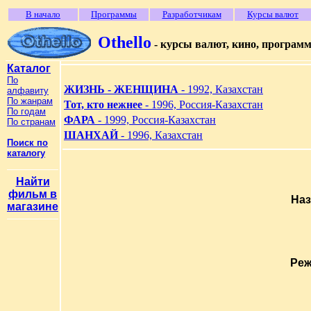
В начало
Программы
Разработчикам
Курсы валют
Othello
- курсы валют, кино, програм
Каталог
По
ЖИЗНЬ - ЖЕНЩИНА
- 1992, Казахстан
алфавиту
По жанрам
Тот, кто нежнее
- 1996, Россия-Казахстан
По годам
ФАРА
- 1999, Россия-Казахстан
По странам
ШАНХАЙ
- 1996, Казахстан
Поиск по
каталогу
Найти
фильм в
Наз
магазине
Реж