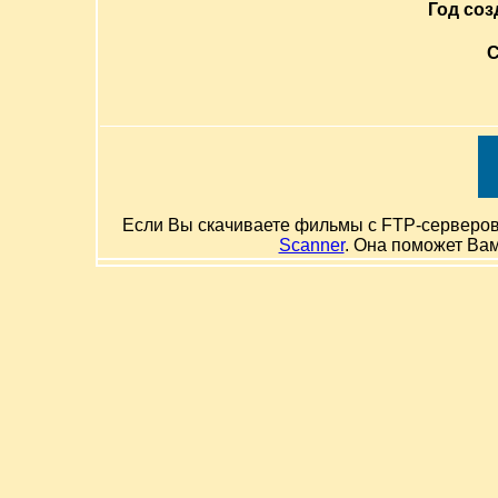
Год соз
С
Если Вы скачиваете фильмы с FTP-серверов и
Scanner
. Она поможет Ва