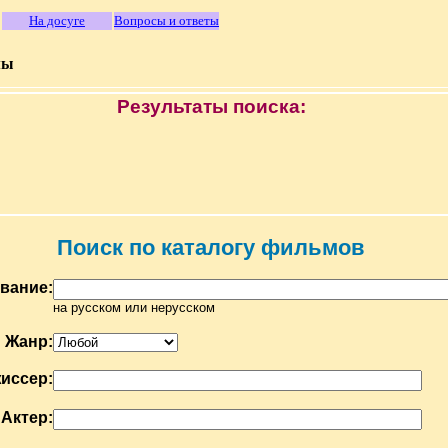
На досуге
Вопросы и ответы
мы
Результаты поиска:
Поиск по каталогу фильмов
вание:
на русском или нерусском
Жанр:
иссер:
Актер: