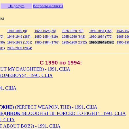
На досуге
Вопросы и ответы
мы
1915-1919 (9)
1920-1924 (30)
1925-1929 (49)
1930-1934 (158)
1935-193
70)
1945-1949 (367)
1950-1954 (519)
1955-1959 (643)
1960-1964 (772)
1965-196
190)
1975-1979 (1301)
1980-1984 (1767)
1985-1989 (2732)
1990-1994
(4398)
1995-199
011)
2005-2009 (2804)
C 1990 по 1994:
UT MY DAUGHTER) - 1991, США
HOMEBOYS) - 1991, США
91, США
УЖИЕ)
(PERFECT WEAPON, THE) - 1991, США
ОЕДИНОК
(BLOODFIST III: FORCED TO FIGHT) - 1991, США
1, США
 ABOUT BOB?) - 1991, США