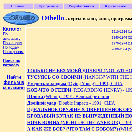
В начало
Программы
Разработчикам
Курсы валют
Othello
- курсы валют, кино, програм
Каталог
1910-1914 (1)
По
1940-1944 (2
алфавиту
По жанрам
1970-1974 (1
По годам
2000-2004 (5
По странам
Поиск по
каталогу
ТОЛЬКО НЕ БЕЗ МОЕЙ ДОЧЕРИ
(NOT WITHO
Найти
ТУСУЯСЬ СО СВОИМИ
(HANGIN' WITH THE 
фильм в
Умереть молодым
(Dying Young) - 1991, США
магазине
КОЕ-ЧТО О ГЕНРИ
(REGARDING HENRY) - 19
Шлюха
(Whore) - 1991, Великобритания
Двойной удар
(Double Impact) - 1991, США
ИДЕАЛЬНОЕ ОРУЖИЕ (СОВЕРШЕННОЕ ОР
КРОВАВЫЙ КУЛАК III: ВЫНУЖДЕННЫЙ П
НОЧЬ ВОИНА
(NIGHT OF THE WARRIOR) - 199
А КАК ЖЕ БОБ? (ЧТО ТАМ С БОБОМ?)
(WHAT