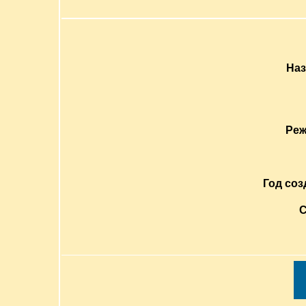
Наз
Реж
Год соз
С