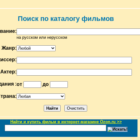
Поиск по каталогу фильмов
вание:
на русском или нерусском
Жанр:
иссер:
Актер:
дания :
от
до
трана:
Найти и купить фильм в интернет-магазине Ozon.ru >>