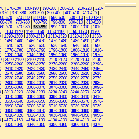
70
|
170-180
|
180-190
|
190-200
|
200-210
|
210-220
|
220-
0-370
|
370-380
|
380-390
|
390-400
|
400-410
|
410-420
|
60-570
|
570-580
|
580-590
|
590-600
|
600-610
|
610-620
|
60-770
|
770-780
|
780-790
|
790-800
|
800-810
|
810-820
|
60-970
|
970-980
|
980-990
|
990-1000
|
1000-1010
|
1010-
0
|
1130-1140
|
1140-1150
|
1150-1160
|
1160-1170
|
1170-
0
|
1290-1300
|
1300-1310
|
1310-1320
|
1320-1330
|
1330-
0
|
1450-1460
|
1460-1470
|
1470-1480
|
1480-1490
|
1490-
0
|
1610-1620
|
1620-1630
|
1630-1640
|
1640-1650
|
1650-
0
|
1770-1780
|
1780-1790
|
1790-1800
|
1800-1810
|
1810-
0
|
1930-1940
|
1940-1950
|
1950-1960
|
1960-1970
|
1970-
0
|
2090-2100
|
2100-2110
|
2110-2120
|
2120-2130
|
2130-
0
|
2250-2260
|
2260-2270
|
2270-2280
|
2280-2290
|
2290-
0
|
2410-2420
|
2420-2430
|
2430-2440
|
2440-2450
|
2450-
0
|
2570-2580
|
2580-2590
|
2590-2600
|
2600-2610
|
2610-
0
|
2730-2740
|
2740-2750
|
2750-2760
|
2760-2770
|
2770-
0
|
2890-2900
|
2900-2910
|
2910-2920
|
2920-2930
|
2930-
0
|
3050-3060
|
3060-3070
|
3070-3080
|
3080-3090
|
3090-
0
|
3210-3220
|
3220-3230
|
3230-3240
|
3240-3250
|
3250-
0
|
3370-3380
|
3380-3390
|
3390-3400
|
3400-3410
|
3410-
0
|
3530-3540
|
3540-3550
|
3550-3560
|
3560-3570
|
3570-
0
|
3690-3700
|
3700-3710
|
3710-3720
|
3720-3730
|
3730-
0
|
3850-3860
|
3860-3870
|
3870-3880
|
3880-3890
|
3890-
0
|
4010-4020
|
4020-4030
|
4030-4040
|
4040-4050
|
4050-
0
|
4170-4180
|
4180-4190
|
4190-4200
|
4200-4210
|
4210-
0
|
4330-4340
|
4340-4350
|
4350-4360
|
4360-4370
|
4370-