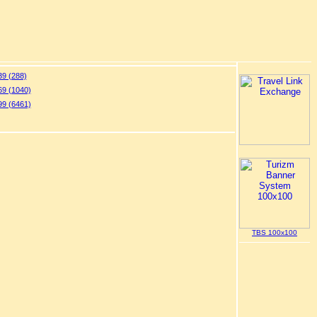
9 (288)
9 (1040)
9 (6461)
TBS 100x100