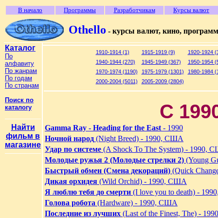
В начало
Программы
Разработчикам
Курсы валют
Othello
- курсы валют, кино, програм
Каталог
1910-1914 (1)
1915-1919 (9)
1920-1924 (
По
1940-1944 (270)
1945-1949 (367)
1950-1954 (
алфавиту
По жанрам
1970-1974 (1190)
1975-1979 (1301)
1980-1984 (
По годам
2000-2004 (5011)
2005-2009 (2804)
По странам
Поиск по
C 1990
каталогу
Найти
Gamma Ray - Heading for the East
- 1990
фильм в
Ночной народ
(Night Breed) - 1990, США
магазине
Удар по системе
(A Shock To The System) - 1990, 
Молодые ружья 2 (Молодые стрелки 2)
(Young Gu
Быстрый обмен (Смена декораций)
(Quick Chang
Дикая орхидея
(Wild Orchid) - 1990, США
Я люблю тебя до смерти
(I love you to death) - 19
Голова робота
(Hardware) - 1990, США
Последние из лучших
(Last of the Finest, The) - 1