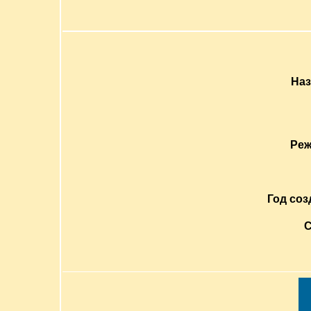
Наз
Реж
Год соз
С