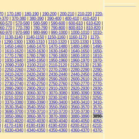
70
|
170-180
|
180-190
|
190-200
|
200-210
|
210-220
|
220-
0-370
|
370-380
|
380-390
|
390-400
|
400-410
|
410-420
|
60-570
|
570-580
|
580-590
|
590-600
|
600-610
|
610-620
|
60-770
|
770-780
|
780-790
|
790-800
|
800-810
|
810-820
|
60-970
|
970-980
|
980-990
|
990-1000
|
1000-1010
|
1010-
0
|
1130-1140
|
1140-1150
|
1150-1160
|
1160-1170
|
1170-
0
|
1290-1300
|
1300-1310
|
1310-1320
|
1320-1330
|
1330-
0
|
1450-1460
|
1460-1470
|
1470-1480
|
1480-1490
|
1490-
0
|
1610-1620
|
1620-1630
|
1630-1640
|
1640-1650
|
1650-
0
|
1770-1780
|
1780-1790
|
1790-1800
|
1800-1810
|
1810-
0
|
1930-1940
|
1940-1950
|
1950-1960
|
1960-1970
|
1970-
0
|
2090-2100
|
2100-2110
|
2110-2120
|
2120-2130
|
2130-
0
|
2250-2260
|
2260-2270
|
2270-2280
|
2280-2290
|
2290-
0
|
2410-2420
|
2420-2430
|
2430-2440
|
2440-2450
|
2450-
0
|
2570-2580
|
2580-2590
|
2590-2600
|
2600-2610
|
2610-
0
|
2730-2740
|
2740-2750
|
2750-2760
|
2760-2770
|
2770-
0
|
2890-2900
|
2900-2910
|
2910-2920
|
2920-2930
|
2930-
0
|
3050-3060
|
3060-3070
|
3070-3080
|
3080-3090
|
3090-
0
|
3210-3220
|
3220-3230
|
3230-3240
|
3240-3250
|
3250-
0
|
3370-3380
|
3380-3390
|
3390-3400
|
3400-3410
|
3410-
0
|
3530-3540
|
3540-3550
|
3550-3560
|
3560-3570
|
3570-
0
|
3690-3700
|
3700-3710
|
3710-3720
|
3720-3730
|
3730-
0
|
3850-3860
|
3860-3870
|
3870-3880
|
3880-3890
|
3890-
0
|
4010-4020
|
4020-4030
|
4030-4040
|
4040-4050
|
4050-
0
|
4170-4180
|
4180-4190
|
4190-4200
|
4200-4210
|
4210-
0
|
4330-4340
|
4340-4350
|
4350-4360
|
4360-4370
|
4370-