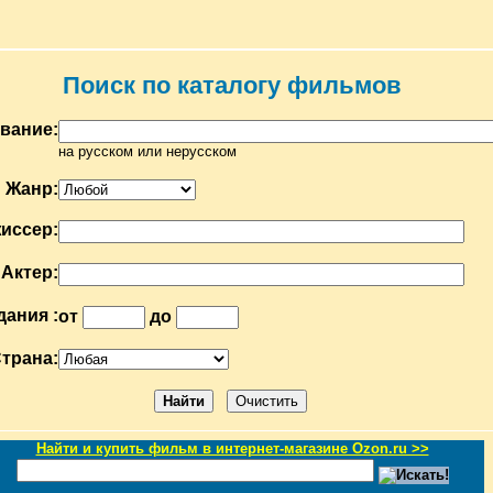
Поиск по каталогу фильмов
вание:
на русском или нерусском
Жанр:
иссер:
Актер:
дания :
от
до
трана:
Найти и купить фильм в интернет-магазине Ozon.ru >>