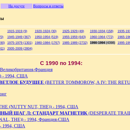
На досуге
Вопросы и ответы
мы
1915-1919 (9)
1920-1924 (30)
1925-1929 (49)
1930-1934 (158)
1935-193
70)
1945-1949 (367)
1950-1954 (519)
1955-1959 (643)
1960-1964 (772)
1965-196
190)
1975-1979 (1301)
1980-1984 (1767)
1985-1989 (2732)
1990-1994
(4398)
1995-199
011)
2005-2009 (2804)
C 1990 по 1994:
Великобритания-Франция
- 1994, США
СВЕТЛОЕ БУДУЩЕЕ
(BETTER TOMMOROW, A IV: THE RETU
онг
HE (NUTTY NUT, THE)) - 1994, США
ННЫЙ ШАГ Л: СТАНДАРТ МАГНЕТИК
(DESPERATE TRAIL,
AL, THE)) - 1994, Франция-США
- 1994, США