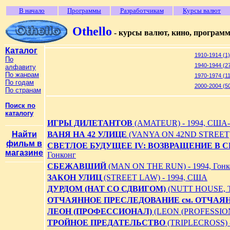
В начало
Программы
Разработчикам
Курсы валют
Othello
- курсы валют, кино, програм
Каталог
1910-1914 (1)
По
1940-1944 (2
алфавиту
По жанрам
1970-1974 (1
По годам
2000-2004 (5
По странам
Поиск по
каталогу
ИГРЫ ДИЛЕТАНТОВ
(AMATEUR) - 1994, США-
Найти
ВАНЯ НА 42 УЛИЦЕ
(VANYA ON 42ND STREET) 
фильм в
СВЕТЛОЕ БУДУЩЕЕ IV: ВОЗВРАЩЕНИЕ В 
магазине
Гонконг
СБЕЖАВШИЙ
(MAN ON THE RUN) - 1994, Гонк
ЗАКОН УЛИЦ
(STREET LAW) - 1994, США
ДУРДОМ (НАТ СО СДВИГОМ)
(NUTT HOUSE, T
ОТЧАЯННОЕ ПРЕСЛЕДОВАНИЕ см. ОТЧАЯ
ЛЕОН (ПРОФЕССИОНАЛ)
(LEON (PROFESSION
ТРОЙНОЕ ПРЕДАТЕЛЬСТВО
(TRIPLECROSS) 