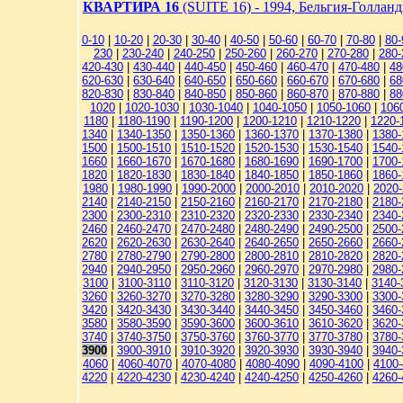
КВАРТИРА 16
(SUITE 16) - 1994, Бельгия-Голлан
0-10
|
10-20
|
20-30
|
30-40
|
40-50
|
50-60
|
60-70
|
70-80
|
80-
230
|
230-240
|
240-250
|
250-260
|
260-270
|
270-280
|
280-
420-430
|
430-440
|
440-450
|
450-460
|
460-470
|
470-480
|
48
620-630
|
630-640
|
640-650
|
650-660
|
660-670
|
670-680
|
68
820-830
|
830-840
|
840-850
|
850-860
|
860-870
|
870-880
|
88
1020
|
1020-1030
|
1030-1040
|
1040-1050
|
1050-1060
|
106
1180
|
1180-1190
|
1190-1200
|
1200-1210
|
1210-1220
|
1220-
1340
|
1340-1350
|
1350-1360
|
1360-1370
|
1370-1380
|
1380-
1500
|
1500-1510
|
1510-1520
|
1520-1530
|
1530-1540
|
1540-
1660
|
1660-1670
|
1670-1680
|
1680-1690
|
1690-1700
|
1700-
1820
|
1820-1830
|
1830-1840
|
1840-1850
|
1850-1860
|
1860-
1980
|
1980-1990
|
1990-2000
|
2000-2010
|
2010-2020
|
2020
2140
|
2140-2150
|
2150-2160
|
2160-2170
|
2170-2180
|
2180-
2300
|
2300-2310
|
2310-2320
|
2320-2330
|
2330-2340
|
2340-
2460
|
2460-2470
|
2470-2480
|
2480-2490
|
2490-2500
|
2500-
2620
|
2620-2630
|
2630-2640
|
2640-2650
|
2650-2660
|
2660-
2780
|
2780-2790
|
2790-2800
|
2800-2810
|
2810-2820
|
2820-
2940
|
2940-2950
|
2950-2960
|
2960-2970
|
2970-2980
|
2980-
3100
|
3100-3110
|
3110-3120
|
3120-3130
|
3130-3140
|
3140-
3260
|
3260-3270
|
3270-3280
|
3280-3290
|
3290-3300
|
3300-
3420
|
3420-3430
|
3430-3440
|
3440-3450
|
3450-3460
|
3460-
3580
|
3580-3590
|
3590-3600
|
3600-3610
|
3610-3620
|
3620-
3740
|
3740-3750
|
3750-3760
|
3760-3770
|
3770-3780
|
3780-
3900
|
3900-3910
|
3910-3920
|
3920-3930
|
3930-3940
|
3940-
4060
|
4060-4070
|
4070-4080
|
4080-4090
|
4090-4100
|
4100-
4220
|
4220-4230
|
4230-4240
|
4240-4250
|
4250-4260
|
4260-